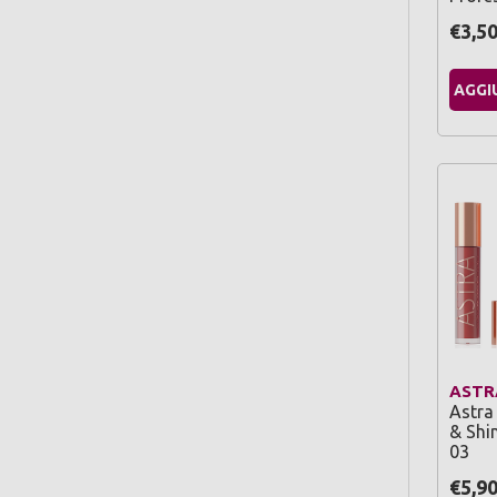
€3,5
AGGI
ASTR
Astra
& Shi
03
€5,9