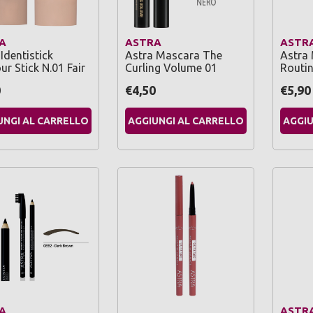
A
ASTRA
ASTR
Identistick
Astra Mascara The
Astra
r Stick N.01 Fair
Curling Volume 01
Routin
0
€4,50
€5,90
UNGI AL CARRELLO
AGGIUNGI AL CARRELLO
AGGIU
A
ASTR