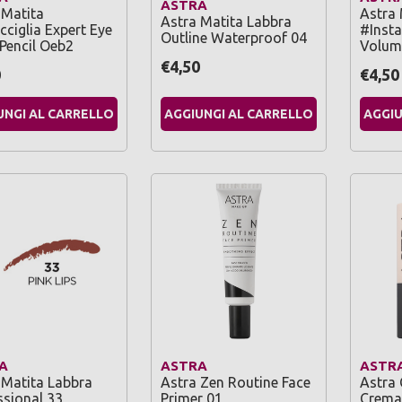
ASTRA
 Matita
Astra
Astra Matita Labbra
cciglia Expert Eye
#Insta
Outline Waterproof 04
Pencil Oeb2
Volum
€4,50
0
€4,50
UNGI AL CARRELLO
AGGIUNGI AL CARRELLO
AGGIU
A
ASTRA
ASTR
 Matita Labbra
Astra Zen Routine Face
Astra 
ssional 33
Primer 01
Crema