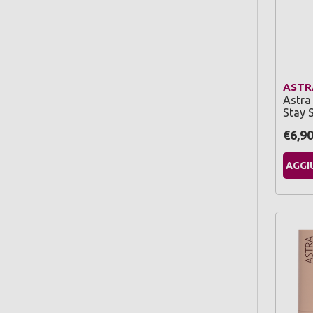
ASTR
Astra
Stay 
€6,9
AGGI