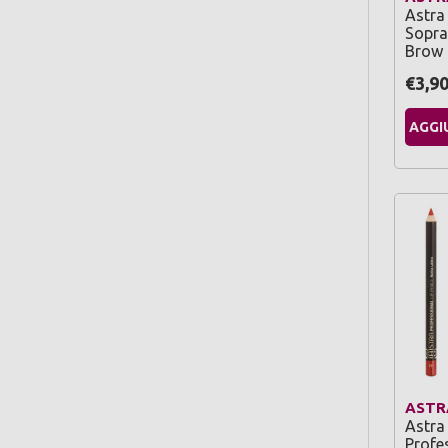
Astra
Sopra
Brow 
€3,9
AGGI
ASTR
Astra
Profe