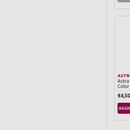
ASTR
Astra
Color
€4,5
AGGI