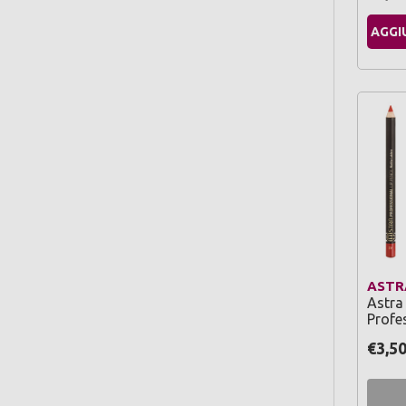
AGGI
ASTR
Astra
Profe
€3,5