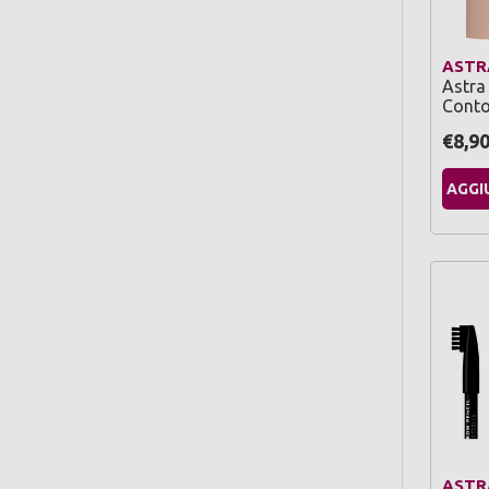
ASTR
Astra 
Contou
€8,9
AGGI
ASTR