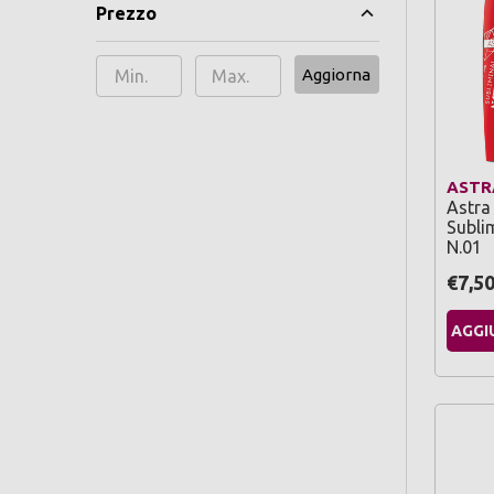
Prezzo
Aggiorna
ASTR
Astra
Subli
N.01
€7,5
AGGI