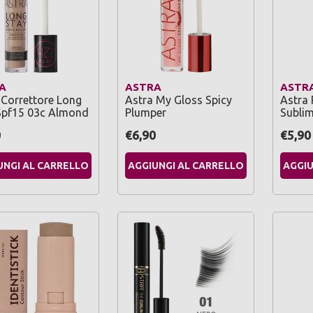
A
ASTRA
ASTR
 Correttore Long
Astra My Gloss Spicy
Astra 
Spf15 03c Almond
Plumper
Sublim
0
€6,90
€5,90
UNGI AL CARRELLO
AGGIUNGI AL CARRELLO
AGGIU