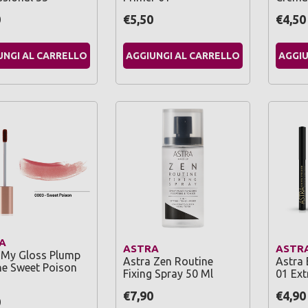
0
€5,50
€4,50
UNGI AL CARRELLO
AGGIUNGI AL CARRELLO
AGGIU
A
ASTRA
ASTR
 My Gloss Plump
Astra Zen Routine
Astra 
ne Sweet Poison
Fixing Spray 50 Ml
01 Ext
€7,90
€4,90
0