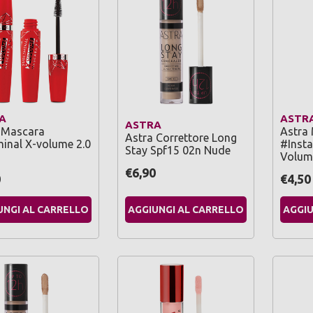
A
ASTR
ASTRA
 Mascara
Astra
Astra Correttore Long
minal X-volume 2.0
#Inst
Stay Spf15 02n Nude
Volum
€6,90
0
€4,50
UNGI AL CARRELLO
AGGIUNGI AL CARRELLO
AGGIU