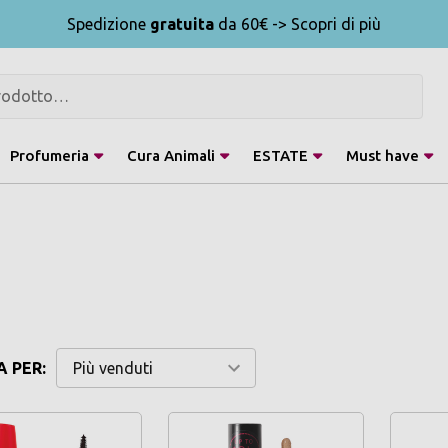
Spedizione
gratuita
da 60€ -> Scopri di più
Profumeria
Cura Animali
ESTATE
Must have
 PER: