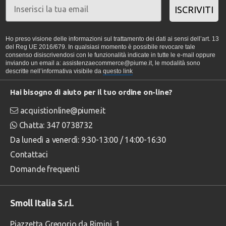
ISCRIVITI
Ho preso visione delle informazioni sul trattamento dei dati ai sensi dell’art. 13
del Reg UE 2016/679. In qualsiasi momento è possibile revocare tale
consenso disiscrivendosi con le funzionalità indicate in tutte le e-mail oppure
inviando un email a: assistenzaecommerce@piume.it, le modalità sono
descritte nell’informativa visibile da
questo link
Hai bisogno di aiuto per il tuo ordine on-line?
acquistionline@piume.it
Chatta: 347 0738732
Da lunedì a venerdì: 9:30-13:00 / 14:00-16:30
Contattaci
Domande frequenti
Smoll Italia S.r.l.
Piazzetta Gregorio da Rimini, 1