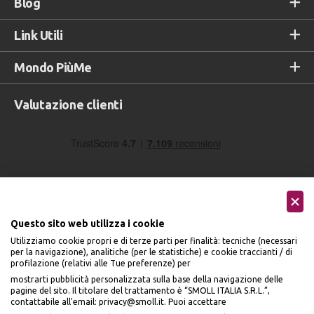
Blog
Link Utili
Mondo PiùMe
Valutazione clienti
Questo sito web utilizza i cookie
Utilizziamo cookie propri e di terze parti per finalità: tecniche (necessari
Seguici sui social
per la navigazione), analitiche (per le statistiche) e cookie traccianti / di
profilazione (relativi alle Tue preferenze) per
mostrarti pubblicità personalizzata sulla base della navigazione delle
pagine del sito. Il titolare del trattamento è “SMOLL ITALIA S.R.L.”,
contattabile all'email: privacy@smoll.it. Puoi accettare