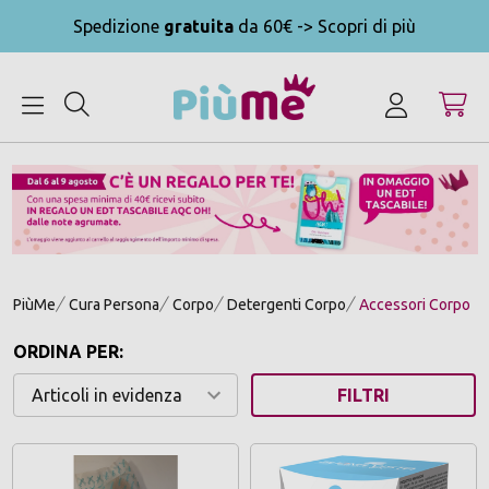
Spedizione
gratuita
da 60€ -> Scopri di più
MENU
PiùMe
Cura Persona
Corpo
Detergenti Corpo
Accessori Corpo
ORDINA PER:
FILTRI