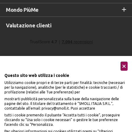
Mondo PiùMe
Valutazione clienti
Questo sito web utilizza i cookie
Utilizziamo cookie propri e di terze parti per finalità: tecniche (necessari
Seguici sui social
per la navigazione), analitiche (per le statistiche) e cookie traccianti / di
profilazione (relativi alle Tue preferenze) per
mostrarti pubblicità personalizzata sulla base della navigazione delle
pagine del sito. Il titolare del trattamento è “SMOLL ITALIA S.R.L.”,
contattabile all'email: privacy@smoll.it. Puoi accettare
tutti i cookie premendo il pulsante “Accetta tutti i cookie”, proseguire
cliccando su “Usa solo i cookie necessari" o gestire le tue preferenze
Accettiamo
facendo clic su “Personalizza.
BENVENUTO DA
Per ulteriori informazioni sui cookies utilizzati premi su "Ulteriori