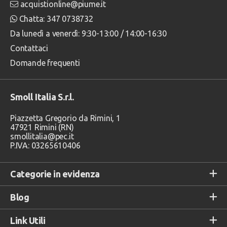
acquistionline@piume.it
Chatta: 347 0738732
Da lunedì a venerdì: 9:30-13:00 / 14:00-16:30
Contattaci
Domande frequenti
Smoll Italia S.r.l.
Piazzetta Gregorio da Rimini, 1
47921 Rimini (RN)
smollitalia@pec.it
P.IVA: 03265610406
Categorie in evidenza
Blog
Link Utili