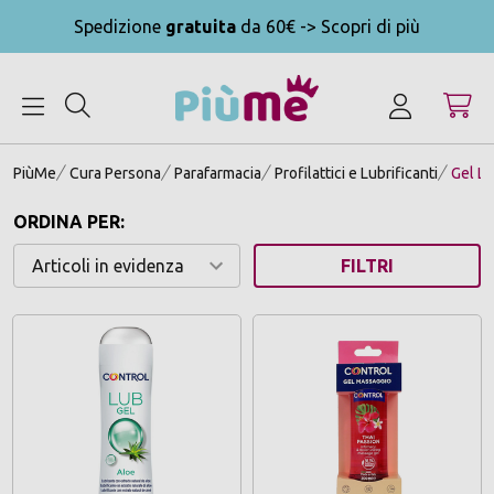
Spedizione
gratuita
da 60€ -> Scopri di più
MENU
PiùMe
Cura Persona
Parafarmacia
Profilattici e Lubrificanti
Gel Lu
ORDINA PER:
FILTRI