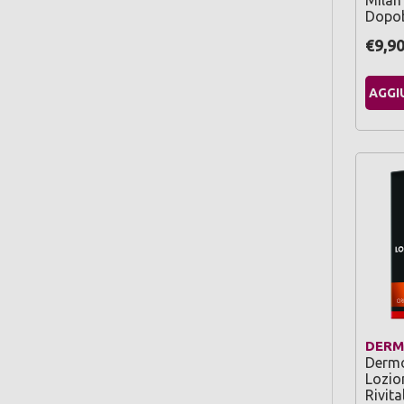
Milan
Dopob
€9,9
AGGI
DERM
Derm
Lozio
Rivita