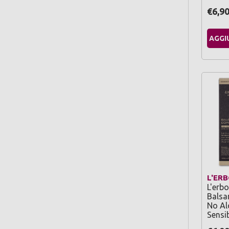
€6,9
AGGI
L'ERB
L'erb
Bals
No Alc
Sensi