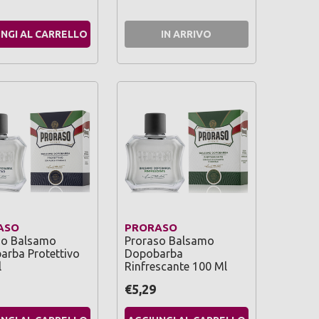
NGI AL CARRELLO
IN ARRIVO
ASO
PRORASO
so Balsamo
Proraso Balsamo
arba Protettivo
Dopobarba
l
Rinfrescante 100 Ml
€5,29