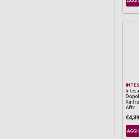
AGGI
INTE
Intes
Dopob
Rinfr
Afte
€4,8
AGGI