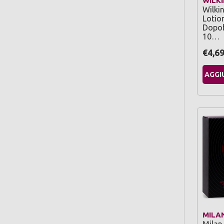
WILK
Wilki
Lotion
Dopob
10…
€4,6
AGGI
MILA