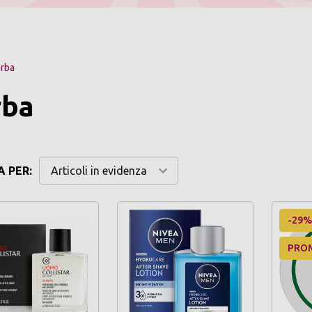
arba
rba
 PER:
-29%
PRO