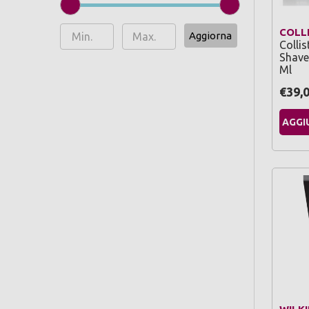
COLL
Aggiorna
Colli
Shave 
Ml
€39,
AGGI