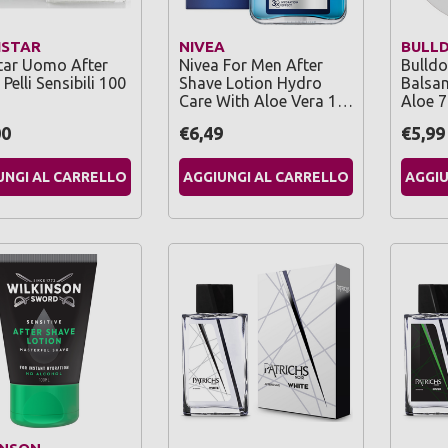
ISTAR
NIVEA
BULL
star Uomo After
Nivea For Men After
Bulldo
Pelli Sensibili 100
Shave Lotion Hydro
Balsa
Care With Aloe Vera 1…
Aloe 7
00
€6,49
€5,99
UNGI AL CARRELLO
AGGIUNGI AL CARRELLO
AGGIU