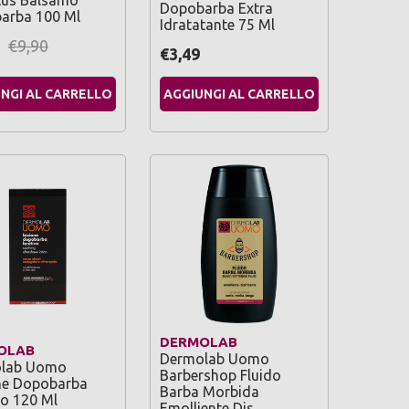
tus Balsamo
Dopobarba Extra
arba 100 Ml
Idratatante 75 Ml
€9,90
€3,49
NGI AL CARRELLO
AGGIUNGI AL CARRELLO
DERMOLAB
OLAB
Dermolab Uomo
lab Uomo
Barbershop Fluido
ne Dopobarba
Barba Morbida
vo 120 Ml
Emolliente Dis…