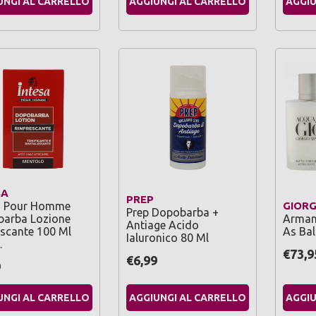
UNGI AL CARRELLO
AGGIUNGI AL CARRELLO
AGGIU
SA
PREP
a Pour Homme
GIORG
Prep Dopobarba +
arba Lozione
Armani
Antiage Acido
escante 100 Ml
As Ba
Ialuronico 80 Ml
…
€73,9
€6,99
9
UNGI AL CARRELLO
AGGIUNGI AL CARRELLO
AGGIU