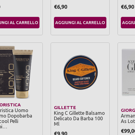
0
€6,90
€6,90
UNGI AL CARRELLO
AGGIUNGI AL CARRELLO
AGGIU
ORISTICA
GILLETTE
oristica Uomo
GIORG
King C Gillette Balsamo
amo Dopobarba
Armani
Delicato Da Barba 100
ool Pelli
As Lot
Ml
bi…
€99,0
€9,90