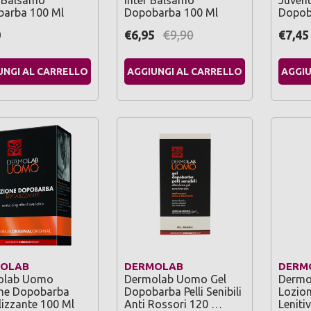
 Balsamo
Inter Balsamo
Juven
arba 100 Ml
Dopobarba 100 Ml
Dopob
0
€6,95
€9,90
€7,45
UNGI AL CARRELLO
AGGIUNGI AL CARRELLO
AGGIU
OLAB
DERMOLAB
DERM
olab Uomo
Dermolab Uomo Gel
Dermo
ne Dopobarba
Dopobarba Pelli Senibili
Lozio
lizzante 100 Ml
Anti Rossori 120 …
Leniti