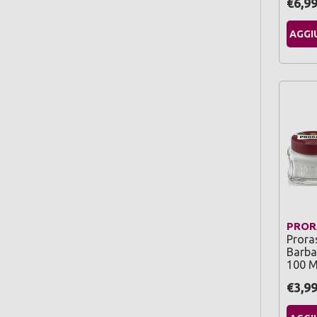
€6,9
AGGI
PROR
Prora
Barba
100 M
€3,9