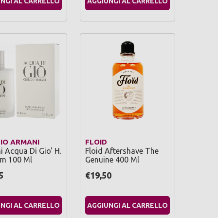
NGI AL CARRELLO
AGGIUNGI AL CARRELLO
IO ARMANI
FLOID
 Acqua Di Gio' H.
Floid Aftershave The
lm 100 Ml
Genuine 400 Ml
5
€19,50
NGI AL CARRELLO
AGGIUNGI AL CARRELLO