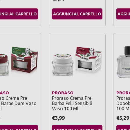
9
UNGI AL CARRELLO
AGGIUNGI AL CARRELLO
AGGIU
ASO
PRORASO
PROR
so Crema Pre
Proraso Crema Pre
Prora
 Barbe Dure Vaso
Barba Pelli Sensibili
Dopob
l
Vaso 100 Ml
100 M
9
€3,99
€5,29