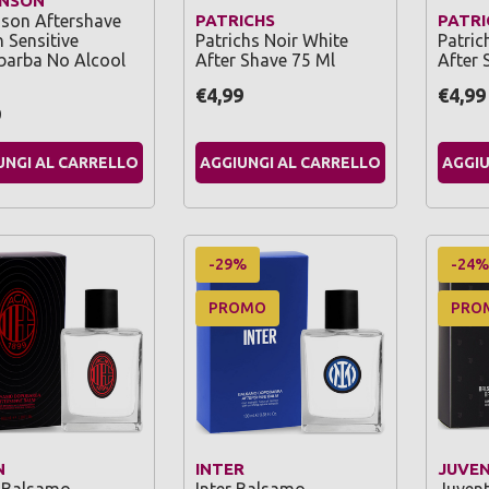
INSON
nson Aftershave
PATRICHS
PATRI
 Sensitive
Patrichs Noir White
Patric
arba No Alcool
After Shave 75 Ml
After 
€4,99
€4,99
9
UNGI AL CARRELLO
AGGIUNGI AL CARRELLO
AGGIU
-29%
-24%
PROMO
PRO
N
INTER
JUVE