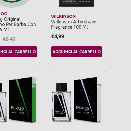
DOG
WILKINSON
g Original
Wilkinson Aftershave
mo Per Barba Con
Fragrance 100 Ml
5 Ml
€4,99
€8,49
NGI AL CARRELLO
AGGIUNGI AL CARRELLO