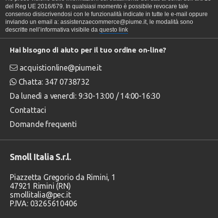
del Reg UE 2016/679. In qualsiasi momento è possibile revocare tale
consenso disiscrivendosi con le funzionalità indicate in tutte le e-mail oppure
inviando un email a: assistenzaecommerce@piume.it, le modalità sono
descritte nell’informativa visibile da
questo link
Hai bisogno di aiuto per il tuo ordine on-line?
acquistionline@piume.it
Chatta: 347 0738732
Da lunedì a venerdì: 9:30-13:00 / 14:00-16:30
Contattaci
Domande frequenti
Smoll Italia S.r.l.
Piazzetta Gregorio da Rimini, 1
47921 Rimini (RN)
smollitalia@pec.it
P.IVA: 03265610406