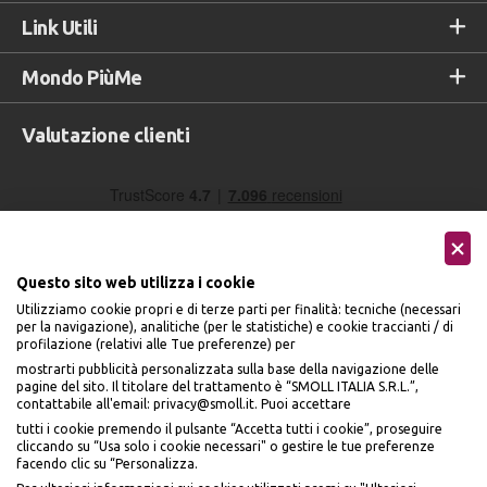
Link Utili
Mondo PiùMe
Valutazione clienti
Questo sito web utilizza i cookie
Utilizziamo cookie propri e di terze parti per finalità: tecniche (necessari
per la navigazione), analitiche (per le statistiche) e cookie traccianti / di
profilazione (relativi alle Tue preferenze) per
Seguici sui social
mostrarti pubblicità personalizzata sulla base della navigazione delle
pagine del sito. Il titolare del trattamento è “SMOLL ITALIA S.R.L.”,
contattabile all'email: privacy@smoll.it. Puoi accettare
tutti i cookie premendo il pulsante “Accetta tutti i cookie”, proseguire
cliccando su “Usa solo i cookie necessari" o gestire le tue preferenze
facendo clic su “Personalizza.
BENVENUTO DA