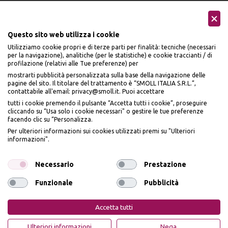
Questo sito web utilizza i cookie
Utilizziamo cookie propri e di terze parti per finalità: tecniche (necessari
Seguici sui social
per la navigazione), analitiche (per le statistiche) e cookie traccianti / di
profilazione (relativi alle Tue preferenze) per
mostrarti pubblicità personalizzata sulla base della navigazione delle
pagine del sito. Il titolare del trattamento è “SMOLL ITALIA S.R.L.”,
contattabile all'email: privacy@smoll.it. Puoi accettare
tutti i cookie premendo il pulsante “Accetta tutti i cookie”, proseguire
cliccando su “Usa solo i cookie necessari" o gestire le tue preferenze
Accettiamo
facendo clic su “Personalizza.
BENVENUTO DA
Per ulteriori informazioni sui cookies utilizzati premi su "Ulteriori
PI
Ù
ME
informazioni".
ISCRIVITI E OTTIENI
IL
10% DI SCONTO
Necessario
Prestazione
Funzionale
Pubblicità
Privacy Policy
Cookie Policy
Iscrivendomi dichiaro di aver preso visione dell'
Informativa sulla privacy
ai sensi
dell’art. 13 del Reg UE 2016/679 e presto il mio consenso a ricevere email
PiùMe è un marchio di PiùMe s.r.l. con sede legale in via
Accetta tutti
promozionali. In qualsiasi momento è possibile revocare il consenso
Aurelio Lampredi, n. 81 - 57121 Livorno (LI) - P.IVA
01952440491 - piumesrl@legalmail.it
OTTIENI IL 10% DI SCONTO
Ulteriori informazioni
Nega