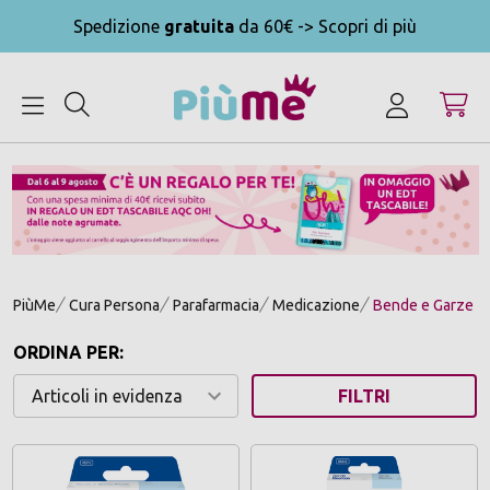
Spedizione
gratuita
da 60€ -> Scopri di più
MENU
PiùMe
Cura Persona
Parafarmacia
Medicazione
Bende e Garze
ORDINA PER:
FILTRI