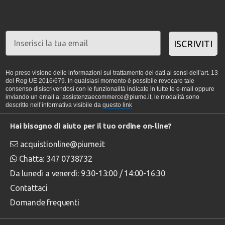
ISCRIVITI
Ho preso visione delle informazioni sul trattamento dei dati ai sensi dell’art. 13
del Reg UE 2016/679. In qualsiasi momento è possibile revocare tale
consenso disiscrivendosi con le funzionalità indicate in tutte le e-mail oppure
inviando un email a: assistenzaecommerce@piume.it, le modalità sono
descritte nell’informativa visibile da
questo link
Hai bisogno di aiuto per il tuo ordine on-line?
acquistionline@piume.it
Chatta: 347 0738732
Da lunedì a venerdì: 9:30-13:00 / 14:00-16:30
Contattaci
Domande frequenti