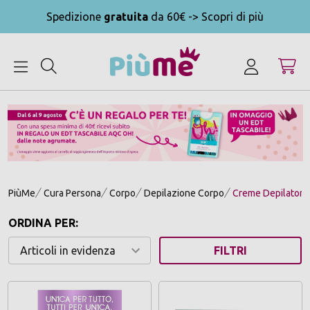
Spedizione
gratuita
da 60€ -> Scopri di più
MENU
PiùMe
Cura Persona
Corpo
Depilazione Corpo
Creme Depilatori
ORDINA PER:
FILTRI