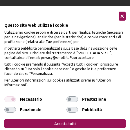
Questo sito web utilizza i cookie
Utilizziamo cookie propri e di terze parti per finalità: tecniche (necessari
Seguici sui social
per la navigazione), analitiche (per le statistiche) e cookie traccianti / di
profilazione (relativi alle Tue preferenze) per
mostrarti pubblicità personalizzata sulla base della navigazione delle
pagine del sito. Il titolare del trattamento è “SMOLL ITALIA S.R.L.”,
contattabile all'email: privacy@smoll.it. Puoi accettare
tutti i cookie premendo il pulsante “Accetta tutti i cookie”, proseguire
cliccando su “Usa solo i cookie necessari" o gestire le tue preferenze
Accettiamo
facendo clic su “Personalizza.
BENVENUTO DA
Per ulteriori informazioni sui cookies utilizzati premi su "Ulteriori
PI
Ù
ME
informazioni".
ISCRIVITI E OTTIENI
IL
10% DI SCONTO
Necessario
Prestazione
Funzionale
Pubblicità
Privacy Policy
Cookie Policy
Iscrivendomi dichiaro di aver preso visione dell'
Informativa sulla privacy
ai sensi
dell’art. 13 del Reg UE 2016/679 e presto il mio consenso a ricevere email
PiùMe è un marchio di PiùMe s.r.l. con sede legale in via
Accetta tutti
promozionali. In qualsiasi momento è possibile revocare il consenso
Aurelio Lampredi, n. 81 - 57121 Livorno (LI) - P.IVA