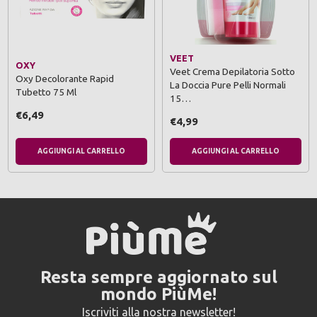
VEET
OXY
Veet Crema Depilatoria Sotto
Oxy Decolorante Rapid
La Doccia Pure Pelli Normali
Tubetto 75 Ml
15…
€6,49
€4,99
AGGIUNGI AL CARRELLO
AGGIUNGI AL CARRELLO
Resta sempre aggiornato sul
mondo PiùMe!
Iscriviti alla nostra newsletter!