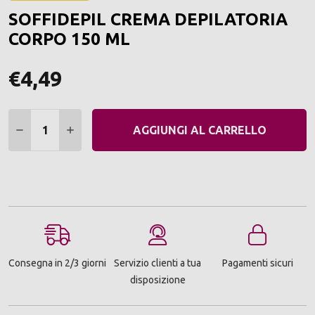
ALLA
SOFFIDEPIL CREMA DEPILATORIA
LIST
DEI
CORPO 150 ML
DESI
€4,49
Quantità:
DIMINUIRE QUANTITÀ:
AUMENTARE QUANTITÀ:
AGGIUNGI AL CARRELLO
Consegna in 2/3 giorni
Servizio clienti a tua
Pagamenti sicuri
disposizione