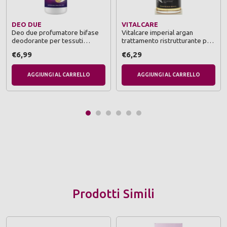
DEO DUE
VITALCARE
Deo due profumatore bifase
Vitalcare imperial argan
deodorante per tessuti
trattamento ristrutturante per
elimina odori sharem trigger
capelli secchi e danneggiati
€6,99
€6,29
500 ml
100 ml
AGGIUNGI AL CARRELLO
AGGIUNGI AL CARRELLO
Prodotti Simili