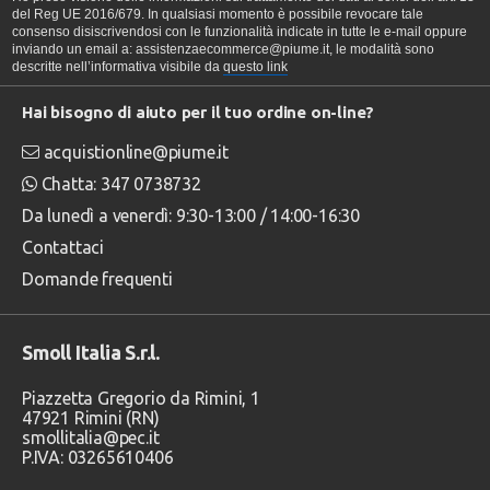
del Reg UE 2016/679. In qualsiasi momento è possibile revocare tale
consenso disiscrivendosi con le funzionalità indicate in tutte le e-mail oppure
inviando un email a: assistenzaecommerce@piume.it, le modalità sono
descritte nell’informativa visibile da
questo link
Hai bisogno di aiuto per il tuo ordine on-line?
acquistionline@piume.it
Chatta: 347 0738732
Da lunedì a venerdì: 9:30-13:00 / 14:00-16:30
Contattaci
Domande frequenti
Smoll Italia S.r.l.
Piazzetta Gregorio da Rimini, 1
47921 Rimini (RN)
smollitalia@pec.it
P.IVA: 03265610406