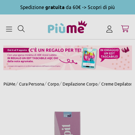
Spedizione
gratuita
da 60€ -> Scopri di più
MENU
PiùMe
Cura Persona
Corpo
Depilazione Corpo
Creme Depilatori