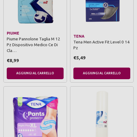
PIUME
TENA
Piume Pannolone Taglia M 12
Tena Men Active Fit Level 0 14
Pz Dispositivo Medico Ce Di
Pz
Cla…
€5,49
€8,99
AGGIUNGI AL CARRELLO
AGGIUNGI AL CARRELLO