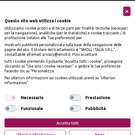
Questo sito web utilizza i cookie
Utilizziamo cookie propri e di terze parti per finalità: tecniche (necessari
per la navigazione), analitiche (per le statistiche) e cookie traccianti / di
profilazione (relativi alle Tue preferenze) per
Seguici sui social
mostrarti pubblicità personalizzata sulla base della navigazione delle
pagine del sito. Il titolare del trattamento è “SMOLL ITALIA S.R.L.”,
contattabile all'email: privacy@smoll.it. Puoi accettare
tutti i cookie premendo il pulsante “Accetta tutti i cookie”, proseguire
cliccando su “Usa solo i cookie necessari" o gestire le tue preferenze
facendo clic su “Personalizza.
BENVENUTO DA
Accettiamo
Per ulteriori informazioni sui cookies utilizzati premi su "Ulteriori
PI
Ù
ME
informazioni".
ISCRIVITI E OTTIENI
IL
10% DI SCONTO
Necessario
Prestazione
Funzionale
Pubblicità
Iscrivendomi dichiaro di aver preso visione dell'
Informativa sulla privacy
ai sensi
Privacy Policy
Cookie Policy
dell’art. 13 del Reg UE 2016/679 e presto il mio consenso a ricevere email
Accetta tutti
promozionali. In qualsiasi momento è possibile revocare il consenso
PiùMe è un marchio di PiùMe s.r.l. con sede legale in via
OTTIENI IL 10% DI SCONTO
Ulteriori informazioni
Nega