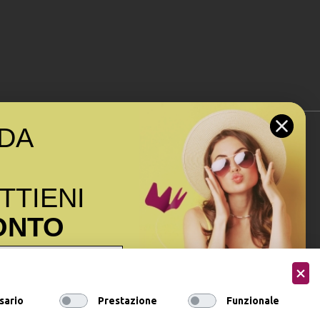
DA
Seguici sui social
OTTIENI
ONTO
ormativa sulla privacy
ai sensi
sario
Prestazione
Funzionale
onsenso a ricevere email