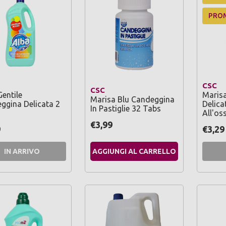
PRO
CSC
CSC
entile
Maris
Marisa Blu Candeggina
ggina Delicata 2
Delicat
In Pastiglie 32 Tabs
All'os
€3,99
9
€3,29
IN ARRIVO
AGGIUNGI AL CARRELLO