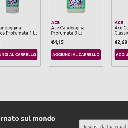
ACE
ACE
andeggina
Ace Candeggina
Ace C
ica Profumata 1 Lt
Profumata 3 Lt
Classi
9
€4,15
€2,69
UNGI AL CARRELLO
AGGIUNGI AL CARRELLO
AGGIU
ornato sul mondo