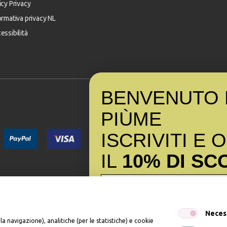
icy Privacy
ormativa privacy NL
essibilità
BENVENUTO 
PI
Ù
ME
ISCRIVITI E 
IL
10% DI SC
Iscrivendomi dichiaro di aver preso visione dell'
Inf
Neces
dell’art. 13 del Reg UE 2016/679 e presto il mio c
la navigazione), analitiche (per le statistiche) e cookie