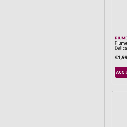
PIUM
Piume
Delic
€1,9
AGGI