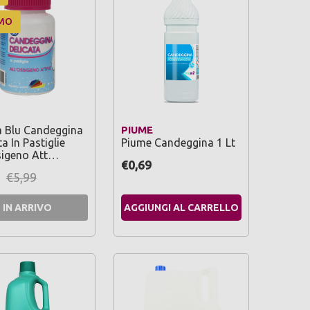
MO
a Blu Candeggina
PIUME
a In Pastiglie
Piume Candeggina 1 Lt
sigeno Att…
€0,69
€5,99
IN ARRIVO
AGGIUNGI AL CARRELLO