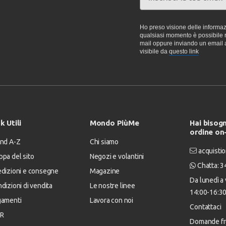
Ho preso visione delle informazi
qualsiasi momento è possibile re
mail oppure inviando un email 
visibile da
questo link
k Utili
Mondo PiùMe
Hai bisogn
ordine on
nd A-Z
Chi siamo
acquistio
pa del sito
Negozi e volantini
Chatta: 
dizioni e consegne
Magazine
Da lunedì a 
dizioni di vendita
Le nostre linee
14:00-16:3
gamenti
Lavora con noi
Contattaci
R
Domande fr