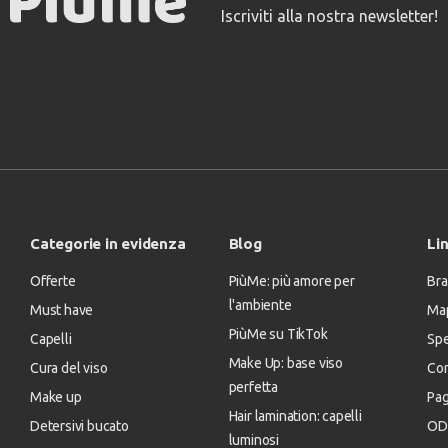
Iscriviti alla nostra newsletter!
Categorie in evidenza
Blog
Lin
Offerte
PiùMe: più amore per
Bra
l'ambiente
Must have
Map
PiùMe su TikTok
Capelli
Spe
Make Up: base viso
Cura del viso
Con
perfetta
Make up
Pa
Hair lamination: capelli
Detersivi bucato
OD
luminosi