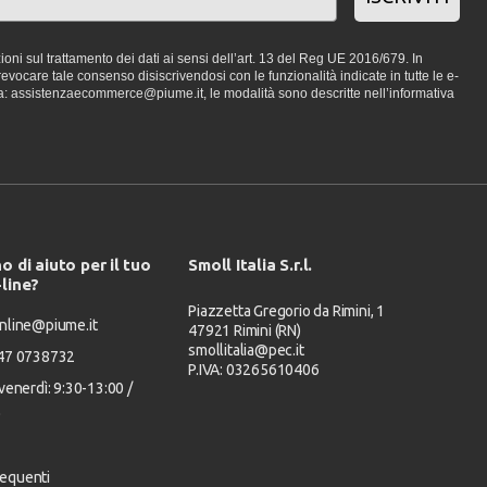
oni sul trattamento dei dati ai sensi dell’art. 13 del Reg UE 2016/679. In
vocare tale consenso disiscrivendosi con le funzionalità indicate in tutte le e-
a: assistenzaecommerce@piume.it, le modalità sono descritte nell’informativa
o di aiuto per il tuo
Smoll Italia S.r.l.
-line?
Piazzetta Gregorio da Rimini, 1
nline@piume.it
47921 Rimini (RN)
smollitalia@pec.it
347 0738732
P.IVA: 03265610406
venerdì: 9:30-13:00 /
0
equenti