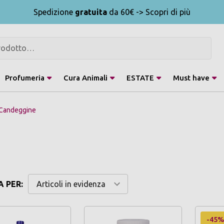
Spedizione
gratuita
da 60€ -> Scopri di più
Profumeria
Cura Animali
ESTATE
Must have
Candeggine
 PER:
-45%