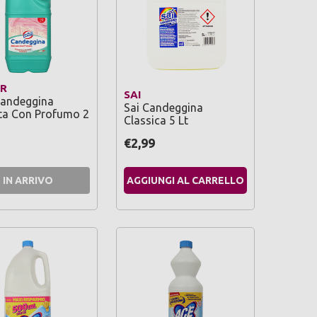
OR
SAI
Candeggina
Sai Candeggina
ta Con Profumo 2
Classica 5 Lt
€2,99
IN ARRIVO
AGGIUNGI AL CARRELLO