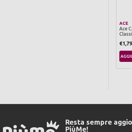
ACE
Ace C
Class
€1,7
AGGI
Resta sempre aggi
PiùMe!