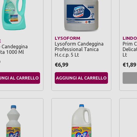
LYSOFORM
LIND
E
Lysoform Candeggina
Prim 
 Candeggina
Professional Tanica
Delica
ata 1000 Ml
H.c.c.p. 5 Lt
Lt
9
€6,99
€1,89
UNGI AL CARRELLO
AGGIUNGI AL CARRELLO