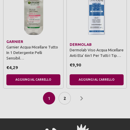
GARNIER
DERMOLAB
Garnier Acqua Micellare Tutto
Dermolab Viso Acqua Micellare
In 1 Detergente Pelli
Anti Eta' 6in1 Per Tutti I Tip…
Sensibil…
€9,90
€4,29
AGGIUNGI AL CARRELLO
AGGIUNGI AL CARRELLO
1
2