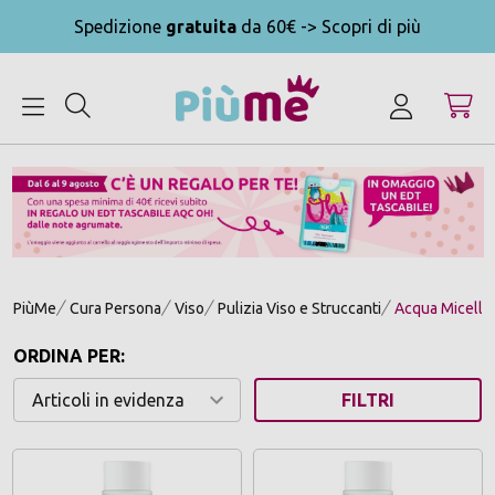
Spedizione
gratuita
da 60€ -> Scopri di più
MENU
PiùMe
Cura Persona
Viso
Pulizia Viso e Struccanti
Acqua Micella
ORDINA PER:
FILTRI