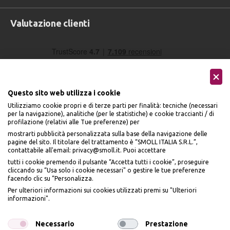
Valutazione clienti
Questo sito web utilizza i cookie
Utilizziamo cookie propri e di terze parti per finalità: tecniche (necessari
per la navigazione), analitiche (per le statistiche) e cookie traccianti / di
profilazione (relativi alle Tue preferenze) per
Seguici sui social
mostrarti pubblicità personalizzata sulla base della navigazione delle
pagine del sito. Il titolare del trattamento è “SMOLL ITALIA S.R.L.”,
contattabile all'email: privacy@smoll.it. Puoi accettare
tutti i cookie premendo il pulsante “Accetta tutti i cookie”, proseguire
cliccando su “Usa solo i cookie necessari" o gestire le tue preferenze
facendo clic su “Personalizza.
BENVENUTO DA
Accettiamo
Per ulteriori informazioni sui cookies utilizzati premi su "Ulteriori
PI
Ù
ME
informazioni".
ISCRIVITI E OTTIENI
IL
10% DI SCONTO
Necessario
Prestazione