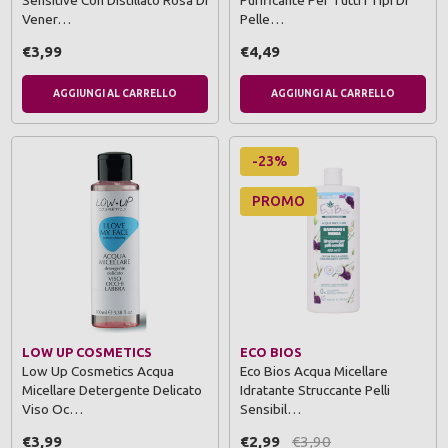
Sensitive Con Distillato Rosa Di
Purificante Per Tutti I Tipi Di
Vener…
Pelle…
€3,99
€4,49
AGGIUNGI AL CARRELLO
AGGIUNGI AL CARRELLO
-23%
PROMO
LOW UP COSMETICS
ECO BIOS
Low Up Cosmetics Acqua
Eco Bios Acqua Micellare
Micellare Detergente Delicato
Idratante Struccante Pelli
Viso Oc…
Sensibil…
€3,99
€2,99
€3,90