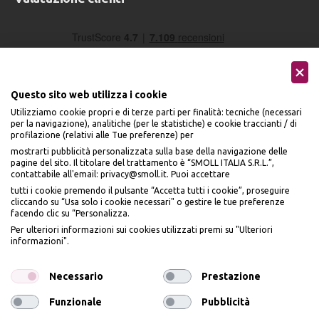
Questo sito web utilizza i cookie
Utilizziamo cookie propri e di terze parti per finalità: tecniche (necessari
per la navigazione), analitiche (per le statistiche) e cookie traccianti / di
profilazione (relativi alle Tue preferenze) per
Seguici sui social
mostrarti pubblicità personalizzata sulla base della navigazione delle
pagine del sito. Il titolare del trattamento è “SMOLL ITALIA S.R.L.”,
contattabile all'email: privacy@smoll.it. Puoi accettare
tutti i cookie premendo il pulsante “Accetta tutti i cookie”, proseguire
cliccando su “Usa solo i cookie necessari" o gestire le tue preferenze
facendo clic su “Personalizza.
BENVENUTO DA
Accettiamo
Per ulteriori informazioni sui cookies utilizzati premi su "Ulteriori
PI
Ù
ME
informazioni".
ISCRIVITI E OTTIENI
IL
10% DI SCONTO
Necessario
Prestazione
Funzionale
Pubblicità