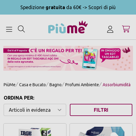
Spedizione
gratuita
da 60€ -> Scopri di più
MENU
PiùMe
Casa e Bucato
Bagno
Profumi Ambiente
Assorbiumidità
ORDINA PER:
FILTRI