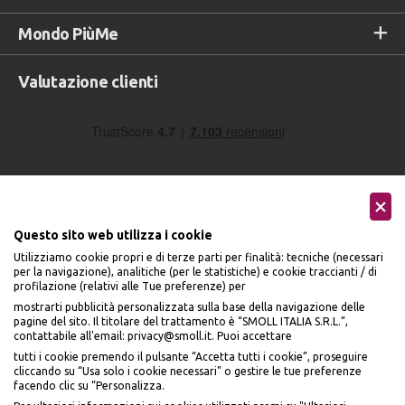
Mondo PiùMe
Valutazione clienti
Questo sito web utilizza i cookie
Utilizziamo cookie propri e di terze parti per finalità: tecniche (necessari
Seguici sui social
per la navigazione), analitiche (per le statistiche) e cookie traccianti / di
profilazione (relativi alle Tue preferenze) per
mostrarti pubblicità personalizzata sulla base della navigazione delle
pagine del sito. Il titolare del trattamento è “SMOLL ITALIA S.R.L.”,
contattabile all'email: privacy@smoll.it. Puoi accettare
tutti i cookie premendo il pulsante “Accetta tutti i cookie”, proseguire
cliccando su “Usa solo i cookie necessari" o gestire le tue preferenze
Accettiamo
facendo clic su “Personalizza.
BENVENUTO DA