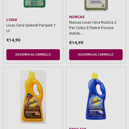
NUNCAS
LIVAX
Nuncas Livax Cera Rustica 2
Livax Cera Splendi Parquet 1
Per Cotto E Pietre Porose
Lt.
Autolu…
€14,90
€14,99
AGGIUNGI AL CARRELLO
AGGIUNGI AL CARRELLO