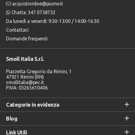
acquistionline@piume.it
Chatta: 347 0738732
Da lunedì a venerdì: 9:30-13:00 / 14:00-16:30
Contattaci
Domande frequenti
Smoll Italia S.r.l.
Piazzetta Gregorio da Rimini, 1
47921 Rimini (RN)
smollitalia@pec.it
P.IVA: 03265610406
Categorie in evidenza
Blog
Link Utili