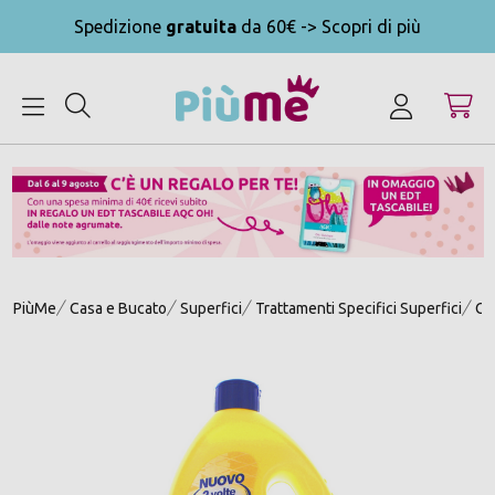
Spedizione
gratuita
da 60€ -> Scopri di più
MENU
PiùMe
Casa e Bucato
Superfici
Trattamenti Specifici Superfici
Ce