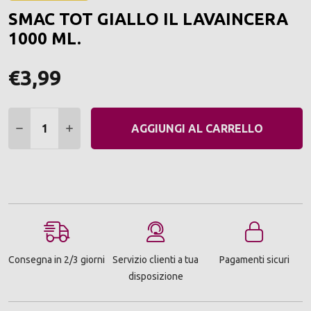
ALLA
SMAC TOT GIALLO IL LAVAINCERA
LIST
DEI
1000 ML.
DESI
€3,99
Quantità:
DIMINUIRE QUANTITÀ:
AUMENTARE QUANTITÀ:
AGGIUNGI AL CARRELLO
Consegna in 2/3 giorni
Servizio clienti a tua
Pagamenti sicuri
disposizione