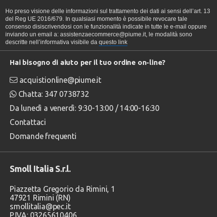
Ho preso visione delle informazioni sul trattamento dei dati ai sensi dell’art. 13
del Reg UE 2016/679. In qualsiasi momento è possibile revocare tale
consenso disiscrivendosi con le funzionalità indicate in tutte le e-mail oppure
inviando un email a: assistenzaecommerce@piume.it, le modalità sono
descritte nell’informativa visibile da
questo link
Hai bisogno di aiuto per il tuo ordine on-line?
acquistionline@piume.it
Chatta: 347 0738732
Da lunedì a venerdì: 9:30-13:00 / 14:00-16:30
Contattaci
Domande frequenti
Smoll Italia S.r.l.
Piazzetta Gregorio da Rimini, 1
47921 Rimini (RN)
smollitalia@pec.it
P.IVA: 03265610406