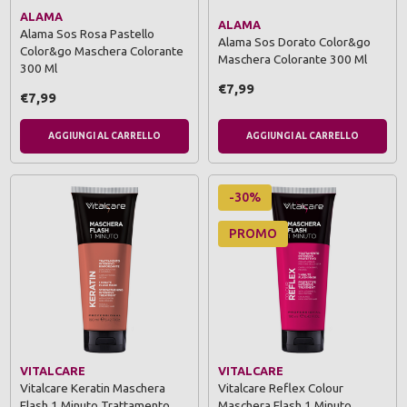
ALAMA
ALAMA
Alama Sos Rosa Pastello
Alama Sos Dorato Color&go
Color&go Maschera Colorante
Maschera Colorante 300 Ml
300 Ml
€7,99
€7,99
AGGIUNGI AL CARRELLO
AGGIUNGI AL CARRELLO
-30%
PROMO
VITALCARE
VITALCARE
Vitalcare Keratin Maschera
Vitalcare Reflex Colour
Flash 1 Minuto Trattamento
Maschera Flash 1 Minuto