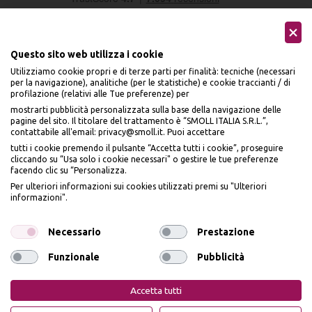
Questo sito web utilizza i cookie
Utilizziamo cookie propri e di terze parti per finalità: tecniche (necessari
per la navigazione), analitiche (per le statistiche) e cookie traccianti / di
profilazione (relativi alle Tue preferenze) per
Seguici sui social
mostrarti pubblicità personalizzata sulla base della navigazione delle
pagine del sito. Il titolare del trattamento è “SMOLL ITALIA S.R.L.”,
contattabile all'email: privacy@smoll.it. Puoi accettare
tutti i cookie premendo il pulsante “Accetta tutti i cookie”, proseguire
cliccando su “Usa solo i cookie necessari" o gestire le tue preferenze
facendo clic su “Personalizza.
BENVENUTO DA
Accettiamo
Per ulteriori informazioni sui cookies utilizzati premi su "Ulteriori
PI
Ù
ME
informazioni".
ISCRIVITI E OTTIENI
IL
10% DI SCONTO
Necessario
Prestazione
Funzionale
Pubblicità
Iscrivendomi dichiaro di aver preso visione dell'
Informativa sulla privacy
ai sensi
Privacy Policy
Cookie Policy
dell’art. 13 del Reg UE 2016/679 e presto il mio consenso a ricevere email
Accetta tutti
promozionali. In qualsiasi momento è possibile revocare il consenso