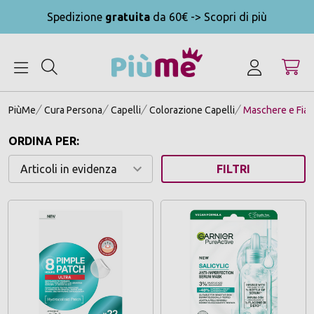
Spedizione
gratuita
da 60€ -> Scopri di più
MENU
PiùMe
Cura Persona
Capelli
Colorazione Capelli
Maschere e Fiale
ORDINA PER:
FILTRI