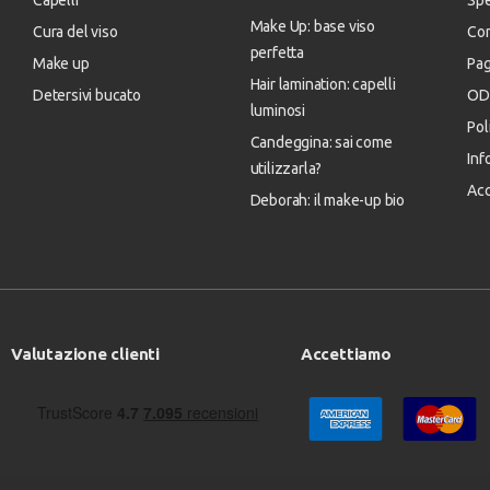
Capelli
Spe
Make Up: base viso
Cura del viso
Con
perfetta
Make up
Pa
Hair lamination: capelli
Detersivi bucato
OD
luminosi
Pol
Candeggina: sai come
Inf
utilizzarla?
Acc
Deborah: il make-up bio
Valutazione clienti
Accettiamo