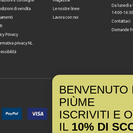
dizioni e consegne
Magazine
Da lunedì a 
dizioni di vendita
Le nostre linee
14:00-16:3
gamenti
Lavora con noi
Contattaci
R
Domande fr
icy Privacy
ormativa privacy NL
essibilità
BENVENUTO 
PI
Ù
ME
ISCRIVITI E 
IL
10% DI SC