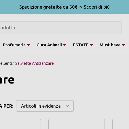
Spedizione
gratuita
da 60€ -> Scopri di più
Profumeria
Cura Animali
ESTATE
Must have
ellenti
Salviette Antizanzare
are
 PER: