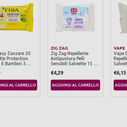
ZIG ZAG
VAPE
Easy Zanzare 20
Zig Zag Repellente
Vape 
tte Protection
Antipuntura Pelli
Repell
i E Bambini 3…
Sensibili Salviette 15 …
Salvie
9
€4,29
€6,15
UNGI AL CARRELLO
AGGIUNGI AL CARRELLO
AGGIU