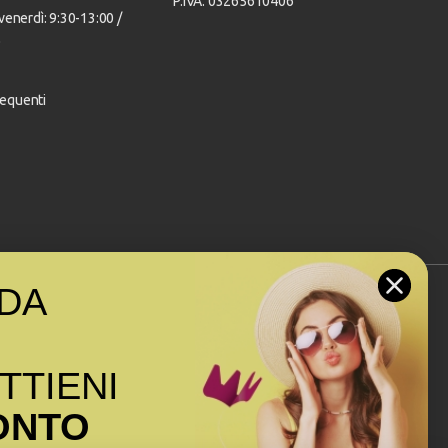
P.IVA: 03265610406
venerdì: 9:30-13:00 /
0
equenti
DA
Seguici sui social
OTTIENI
ONTO