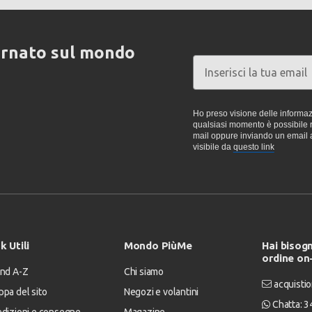
ornato sul mondo
Ho preso visione delle informazi
qualsiasi momento è possibile re
mail oppure inviando un email 
visibile da
questo link
k Utili
Mondo PiùMe
Hai bisogn
ordine on
nd A-Z
Chi siamo
acquistio
pa del sito
Negozi e volantini
Chatta: 