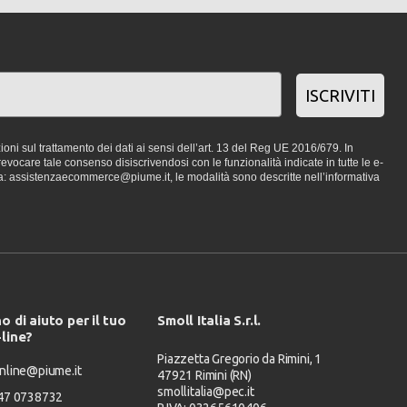
ISCRIVITI
oni sul trattamento dei dati ai sensi dell’art. 13 del Reg UE 2016/679. In
vocare tale consenso disiscrivendosi con le funzionalità indicate in tutte le e-
a: assistenzaecommerce@piume.it, le modalità sono descritte nell’informativa
o di aiuto per il tuo
Smoll Italia S.r.l.
-line?
Piazzetta Gregorio da Rimini, 1
nline@piume.it
47921 Rimini (RN)
smollitalia@pec.it
347 0738732