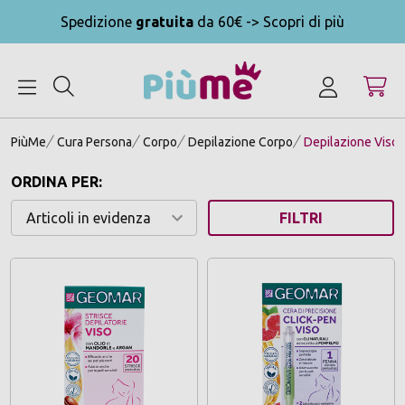
Spedizione
gratuita
da 60€ -> Scopri di più
MENU
PiùMe
Cura Persona
Corpo
Depilazione Corpo
Depilazione Viso
ORDINA PER:
FILTRI