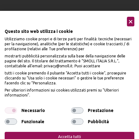
Questo sito web utilizza i cookie
Utilizziamo cookie propri e di terze parti per finalità: tecniche (necessari
Seguici sui social
per la navigazione), analitiche (per le statistiche) e cookie traccianti / di
profilazione (relativi alle Tue preferenze) per
mostrarti pubblicità personalizzata sulla base della navigazione delle
pagine del sito. Il titolare del trattamento è “SMOLL ITALIA S.R.L.”,
contattabile all'email: privacy@smoll.it. Puoi accettare
tutti i cookie premendo il pulsante “Accetta tutti i cookie”, proseguire
cliccando su “Usa solo i cookie necessari" o gestire le tue preferenze
Accettiamo
facendo clic su “Personalizza.
BENVENUTO DA
Per ulteriori informazioni sui cookies utilizzati premi su "Ulteriori
PI
Ù
ME
informazioni".
ISCRIVITI E OTTIENI
IL
10% DI SCONTO
Necessario
Prestazione
Funzionale
Pubblicità
Privacy Policy
Cookie Policy
Iscrivendomi dichiaro di aver preso visione dell'
Informativa sulla privacy
ai sensi
dell’art. 13 del Reg UE 2016/679 e presto il mio consenso a ricevere email
PiùMe è un marchio di PiùMe s.r.l. con sede legale in via
Accetta tutti
promozionali. In qualsiasi momento è possibile revocare il consenso