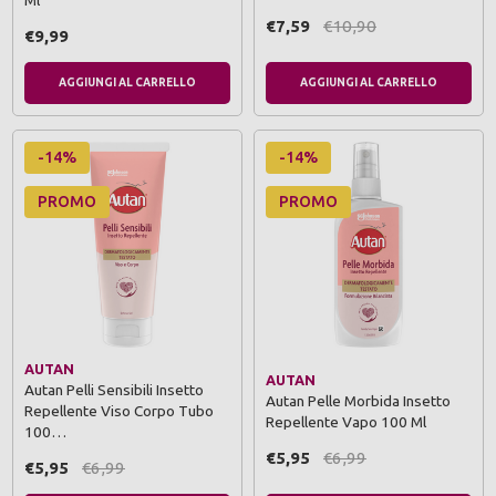
Ml
€7,59
€10,90
€9,99
AGGIUNGI AL CARRELLO
AGGIUNGI AL CARRELLO
-14%
-14%
PROMO
PROMO
AUTAN
AUTAN
Autan Pelli Sensibili Insetto
Autan Pelle Morbida Insetto
Repellente Viso Corpo Tubo
Repellente Vapo 100 Ml
100…
€5,95
€6,99
€5,95
€6,99