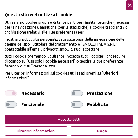
Questo sito web utilizza i cookie
Utilizziamo cookie propri e di terze parti per finalità: tecniche (necessari
per la navigazione), analitiche (per le statistiche) e cookie traccianti / di
profilazione (relativi alle Tue preferenze) per
Seguici sui social
mostrarti pubblicità personalizzata sulla base della navigazione delle
pagine del sito. Il titolare del trattamento è “SMOLL ITALIA S.R.L.”,
contattabile all'email: privacy@smoll.it. Puoi accettare
tutti i cookie premendo il pulsante “Accetta tutti i cookie”, proseguire
cliccando su “Usa solo i cookie necessari" o gestire le tue preferenze
facendo clic su “Personalizza.
BENVENUTO DA
Accettiamo
Per ulteriori informazioni sui cookies utilizzati premi su "Ulteriori
PI
Ù
ME
informazioni".
ISCRIVITI E OTTIENI
IL
10% DI SCONTO
Necessario
Prestazione
Funzionale
Pubblicità
Iscrivendomi dichiaro di aver preso visione dell'
Informativa sulla privacy
ai sensi
Privacy Policy
Cookie Policy
dell’art. 13 del Reg UE 2016/679 e presto il mio consenso a ricevere email
Accetta tutti
promozionali. In qualsiasi momento è possibile revocare il consenso
PiùMe è un marchio di PiùMe s.r.l. con sede legale in via
OTTIENI IL 10% DI SCONTO
Ulteriori informazioni
Nega
Aurelio Lampredi, n. 81 - 57121 Livorno (LI) - P.IVA