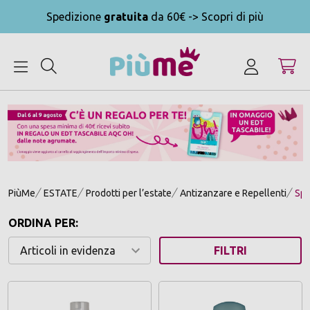
Spedizione
gratuita
da 60€ -> Scopri di più
MENU
PiùMe
ESTATE
Prodotti per l’estate
Antizanzare e Repellenti
Spr
ORDINA PER:
FILTRI