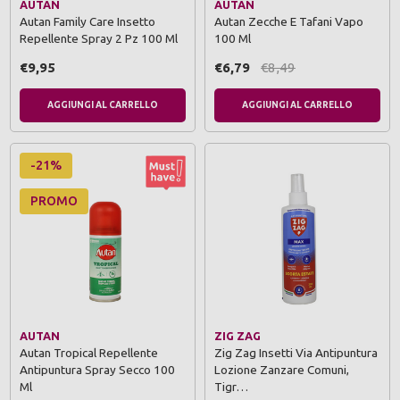
AUTAN
AUTAN
Autan Family Care Insetto
Autan Zecche E Tafani Vapo
Repellente Spray 2 Pz 100 Ml
100 Ml
€9,95
€6,79
€8,49
AGGIUNGI AL CARRELLO
AGGIUNGI AL CARRELLO
-21%
PROMO
AUTAN
ZIG ZAG
Autan Tropical Repellente
Zig Zag Insetti Via Antipuntura
Antipuntura Spray Secco 100
Lozione Zanzare Comuni,
Ml
Tigr…