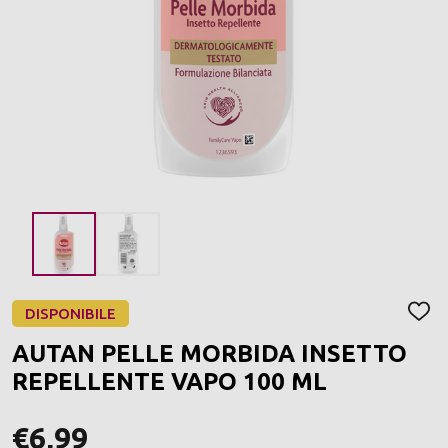
DISPONIBILE
AGGI
ALLA
AUTAN PELLE MORBIDA INSETTO
LIST
DEI
REPELLENTE VAPO 100 ML
DESI
€6,99