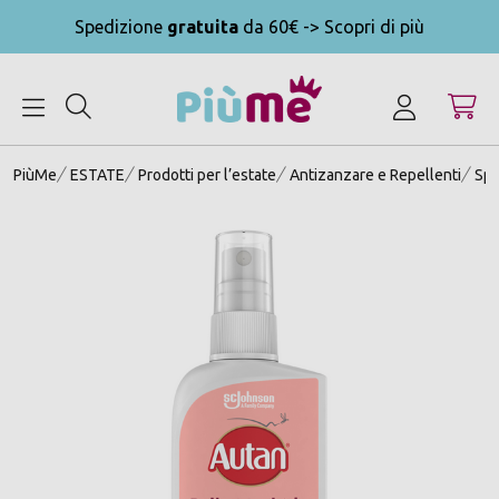
Spedizione
gratuita
da 60€ -> Scopri di più
MENU
PiùMe
ESTATE
Prodotti per l’estate
Antizanzare e Repellenti
Spr