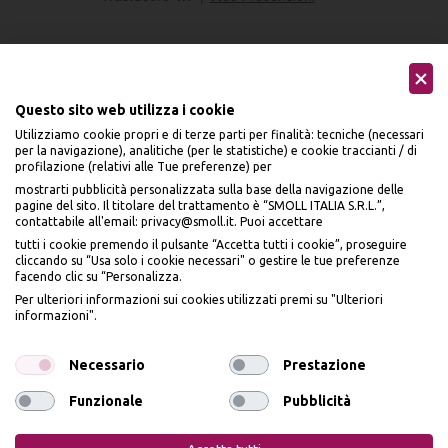
Questo sito web utilizza i cookie
Utilizziamo cookie propri e di terze parti per finalità: tecniche (necessari
Seguici sui social
per la navigazione), analitiche (per le statistiche) e cookie traccianti / di
profilazione (relativi alle Tue preferenze) per
mostrarti pubblicità personalizzata sulla base della navigazione delle
pagine del sito. Il titolare del trattamento è “SMOLL ITALIA S.R.L.”,
contattabile all'email: privacy@smoll.it. Puoi accettare
tutti i cookie premendo il pulsante “Accetta tutti i cookie”, proseguire
cliccando su “Usa solo i cookie necessari" o gestire le tue preferenze
Accettiamo
facendo clic su “Personalizza.
BENVENUTO DA
Per ulteriori informazioni sui cookies utilizzati premi su "Ulteriori
PI
Ù
ME
informazioni".
ISCRIVITI E OTTIENI
IL
10% DI SCONTO
Necessario
Prestazione
Funzionale
Pubblicità
Privacy Policy
Cookie Policy
Iscrivendomi dichiaro di aver preso visione dell'
Informativa sulla privacy
ai sensi
dell’art. 13 del Reg UE 2016/679 e presto il mio consenso a ricevere email
promozionali. In qualsiasi momento è possibile revocare il consenso