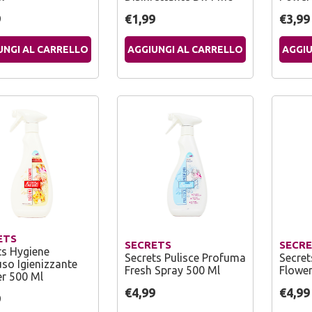
9
€1,99
€3,99
UNGI AL CARRELLO
AGGIUNGI AL CARRELLO
AGGIU
ETS
SECRETS
SECR
ts Hygiene
Secrets Pulisce Profuma
Secret
uso Igienizzante
Fresh Spray 500 Ml
Flower
er 500 Ml
€4,99
€4,99
9