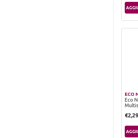
AGGI
ECO 
Eco N
Multis
€2,2
AGGI