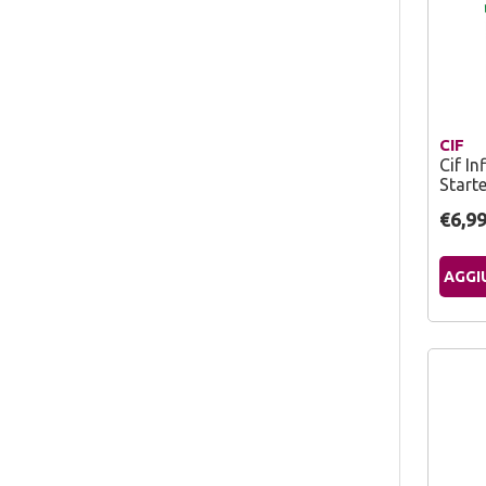
CIF
Cif In
Starte
€6,9
AGGI