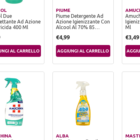
COL
PIUME
AMUC
ol Due
Piume Detergente Ad
Amuch
fettante Ad Azione
Azione Igienizzante Con
Igieni
ricida 400 Ml
Alcool Al 70% 85…
Ml
9
€4,99
€3,49
UNGI AL CARRELLO
AGGIUNGI AL CARRELLO
AGGIU
HINA
ALBA
MAST