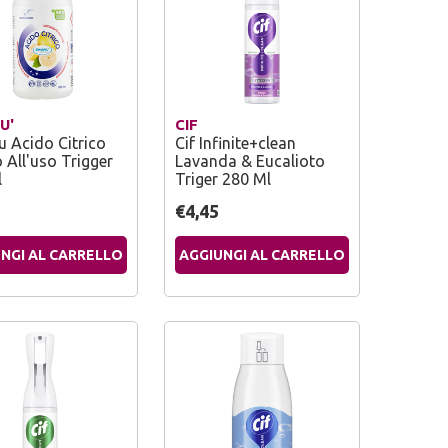
U'
CIF
 Acido Citrico
Cif Infinite+clean
 All'uso Trigger
Lavanda & Eucalioto
l
Triger 280 Ml
€4,45
NGI AL CARRELLO
AGGIUNGI AL CARRELLO