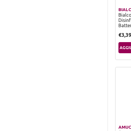
BIAL
Bialc
Disin
Batte
€3,3
AGGI
AMUC