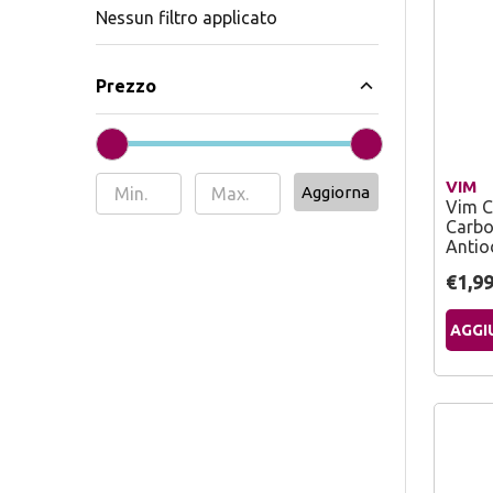
Nessun filtro applicato
Prezzo
VIM
Aggiorna
Vim C
Carbon
Antio
€1,9
AGGI