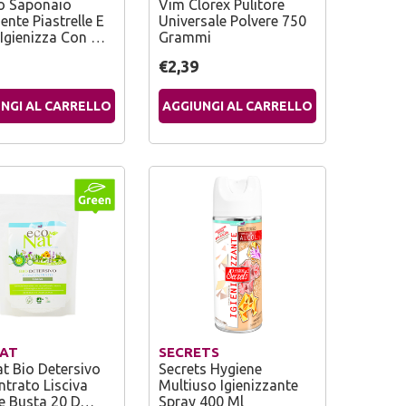
o Saponaio
Vim Clorex Pulitore
ente Piastrelle E
Universale Polvere 750
Igienizza Con …
Grammi
€2,39
NGI AL CARRELLO
AGGIUNGI AL CARRELLO
NAT
SECRETS
t Bio Detersivo
Secrets Hygiene
trato Lisciva
Multiuso Igienizzante
re Busta 20 D…
Spray 400 Ml