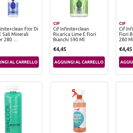
CIF
CIF
finite+clean Fior Di
Cif Infinite+clean
Cif In
 Sali Minerali
Ricarica Lime E Fiori
Fiori 
er 280 …
Bianchi 590 Ml
280 M
5
€4,45
€4,45
UNGI AL CARRELLO
AGGIUNGI AL CARRELLO
AGGIU