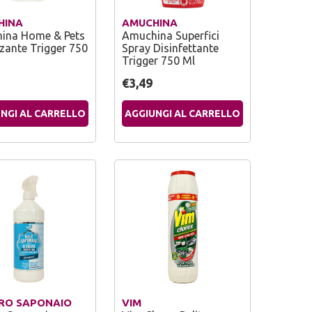
HINA
AMUCHINA
ina Home & Pets
Amuchina Superfici
zzante Trigger 750
Spray Disinfettante
Trigger 750 Ml
€3,49
NGI AL CARRELLO
AGGIUNGI AL CARRELLO
RO SAPONAIO
VIM