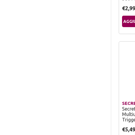
€2,9
AGGI
SECR
Secre
Multi
Trigg
€5,4