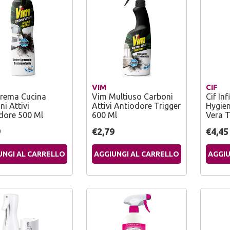
VIM
CIF
rema Cucina
Vim Multiuso Carboni
Cif Inf
i Attivi
Attivi Antiodore Trigger
Hygie
dore 500 Ml
600 Ml
Vera 
9
€2,79
€4,45
UNGI AL CARRELLO
AGGIUNGI AL CARRELLO
AGGIU