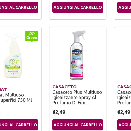
UNGI AL CARRELLO
AGGIUNGI AL CARRELLO
AGGIU
CASACETO
CASA
NAT
Casaceto Plus Multiuso
Casace
at Multiuso
Igienizzante Spray Al
Igieni
uperfici 750 Ml
Profumo Di Fior…
Profu
9
€2,49
€2,49
UNGI AL CARRELLO
AGGIUNGI AL CARRELLO
AGGIU