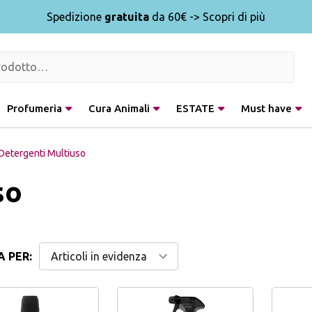
Spedizione
gratuita
da 60€ -> Scopri di più
Profumeria
Cura Animali
ESTATE
Must have
Detergenti Multiuso
so
 PER: