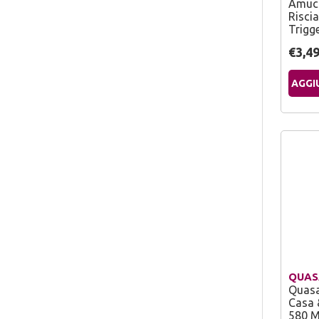
Amuch
Risci
Trigg
€3,4
AGGI
QUAS
Quasa
Casa 
580 M