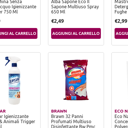
ina Senza
Alba Sapone Eco Il
Mastr
acquo Igienizzante
Sapone Multiuso Spray
Deterg
er 750 Ml
650 Ml
Fughe 
9
€2,49
€2,99
UNGI AL CARRELLO
AGGIUNGI AL CARRELLO
AGGIU
AR
BRAWN
ECO 
r Igienizzante
Brawn 32 Panni
Eco Na
& Animali Trigger
Profumati Multiuso
Concen
l
Disinfettante Bw Pmc
Polve