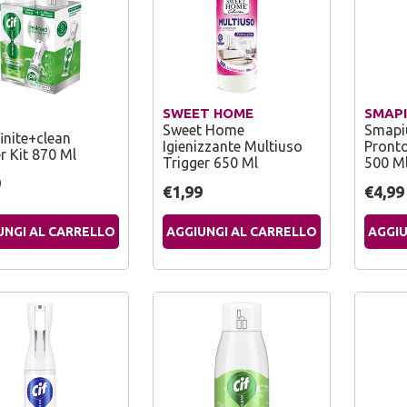
SWEET HOME
SMAPI
Sweet Home
Smapiu
finite+clean
Igienizzante Multiuso
Pronto
r Kit 870 Ml
Trigger 650 Ml
500 M
9
€1,99
€4,99
UNGI AL CARRELLO
AGGIUNGI AL CARRELLO
AGGIU