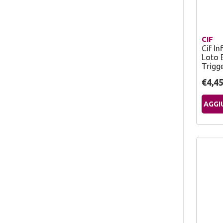
CIF
Cif In
Loto E
Trigg
€4,4
AGGI