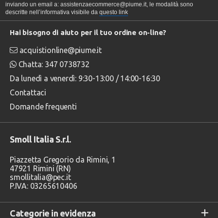
inviando un email a: assistenzaecommerce@piume.it, le modalità sono
descritte nell’informativa visibile da
questo link
Hai bisogno di aiuto per il tuo ordine on-line?
acquistionline@piume.it
Chatta: 347 0738732
Da lunedì a venerdì: 9:30-13:00 / 14:00-16:30
Contattaci
Domande frequenti
Smoll Italia S.r.l.
Piazzetta Gregorio da Rimini, 1
47921 Rimini (RN)
smollitalia@pec.it
P.IVA: 03265610406
Categorie in evidenza