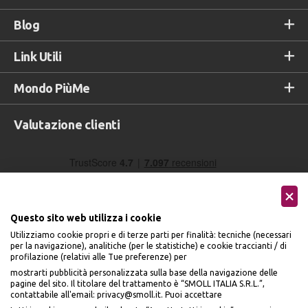
Blog
Link Utili
Mondo PiùMe
Valutazione clienti
Questo sito web utilizza i cookie
Utilizziamo cookie propri e di terze parti per finalità: tecniche (necessari
per la navigazione), analitiche (per le statistiche) e cookie traccianti / di
profilazione (relativi alle Tue preferenze) per
Seguici sui social
mostrarti pubblicità personalizzata sulla base della navigazione delle
pagine del sito. Il titolare del trattamento è “SMOLL ITALIA S.R.L.”,
contattabile all'email: privacy@smoll.it. Puoi accettare