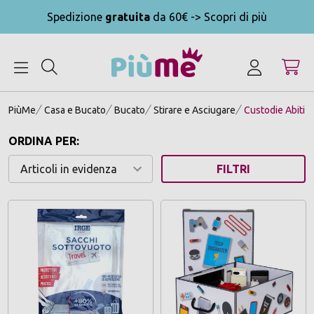
Spedizione
gratuita
da 60€ -> Scopri di più
MENU
PiùMe
Casa e Bucato
Bucato
Stirare e Asciugare
Custodie Abiti 
ORDINA PER:
FILTRI