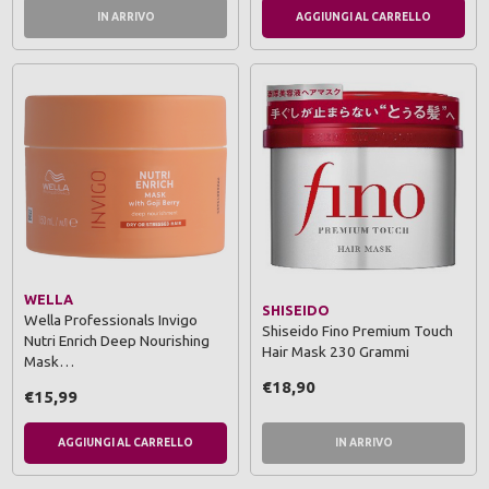
IN ARRIVO
AGGIUNGI AL CARRELLO
WELLA
SHISEIDO
Wella Professionals Invigo
Shiseido Fino Premium Touch
Nutri Enrich Deep Nourishing
Hair Mask 230 Grammi
Mask…
€18,90
€15,99
AGGIUNGI AL CARRELLO
IN ARRIVO