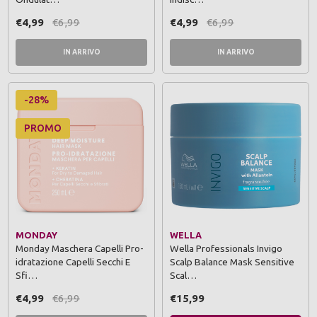
€4,99
€6,99
€4,99
€6,99
IN ARRIVO
IN ARRIVO
-28%
PROMO
MONDAY
WELLA
Monday Maschera Capelli Pro-
Wella Professionals Invigo
idratazione Capelli Secchi E
Scalp Balance Mask Sensitive
Sfi…
Scal…
€4,99
€6,99
€15,99