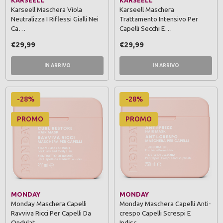
KARSEELL
KARSEELL
Karseell Maschera Viola
Karseell Maschera
Neutralizza I Riflessi Gialli Nei
Trattamento Intensivo Per
Ca…
Capelli Secchi E…
€29,99
€29,99
IN ARRIVO
IN ARRIVO
-28%
-28%
PROMO
PROMO
MONDAY
MONDAY
Monday Maschera Capelli
Monday Maschera Capelli Anti-
Ravviva Ricci Per Capelli Da
crespo Capelli Screspi E
Ondulat…
Indisc…