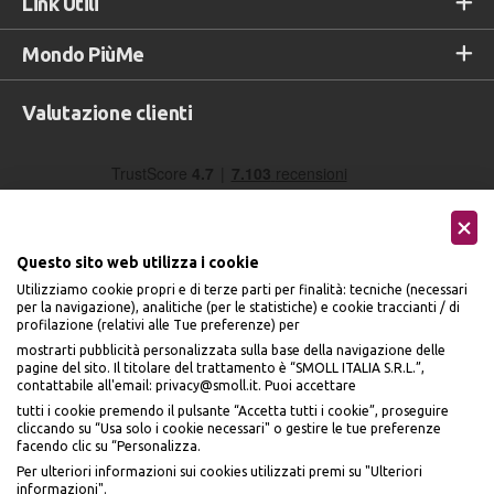
Link Utili
Mondo PiùMe
Valutazione clienti
Questo sito web utilizza i cookie
Utilizziamo cookie propri e di terze parti per finalità: tecniche (necessari
per la navigazione), analitiche (per le statistiche) e cookie traccianti / di
profilazione (relativi alle Tue preferenze) per
Seguici sui social
mostrarti pubblicità personalizzata sulla base della navigazione delle
pagine del sito. Il titolare del trattamento è “SMOLL ITALIA S.R.L.”,
contattabile all'email: privacy@smoll.it. Puoi accettare
tutti i cookie premendo il pulsante “Accetta tutti i cookie”, proseguire
cliccando su “Usa solo i cookie necessari" o gestire le tue preferenze
facendo clic su “Personalizza.
BENVENUTO DA
Accettiamo
Per ulteriori informazioni sui cookies utilizzati premi su "Ulteriori
PI
Ù
ME
informazioni".