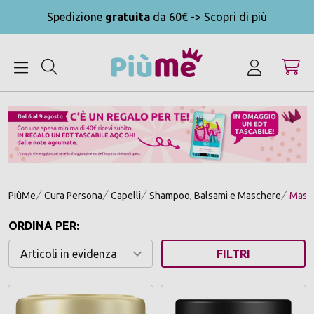
Spedizione
gratuita
da 60€ -> Scopri di più
MENU
PiùMe
Cura Persona
Capelli
Shampoo, Balsami e Maschere
Masch
ORDINA PER:
FILTRI