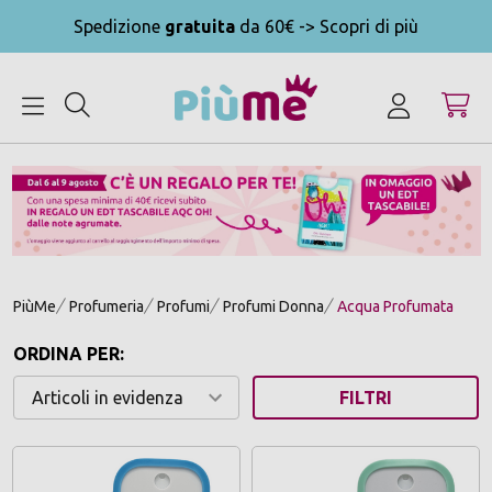
Spedizione
gratuita
da 60€ -> Scopri di più
MENU
PiùMe
Profumeria
Profumi
Profumi Donna
Acqua Profumata
ORDINA PER:
FILTRI