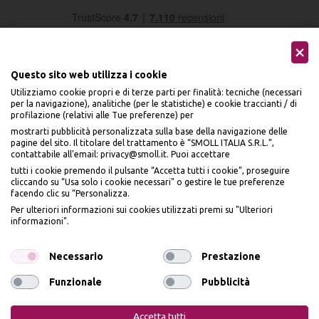
Questo sito web utilizza i cookie
Utilizziamo cookie propri e di terze parti per finalità: tecniche (necessari
per la navigazione), analitiche (per le statistiche) e cookie traccianti / di
profilazione (relativi alle Tue preferenze) per
Seguici sui social
mostrarti pubblicità personalizzata sulla base della navigazione delle
pagine del sito. Il titolare del trattamento è “SMOLL ITALIA S.R.L.”,
contattabile all'email: privacy@smoll.it. Puoi accettare
tutti i cookie premendo il pulsante “Accetta tutti i cookie”, proseguire
cliccando su “Usa solo i cookie necessari" o gestire le tue preferenze
facendo clic su “Personalizza.
BENVENUTO DA
Accettiamo
Per ulteriori informazioni sui cookies utilizzati premi su "Ulteriori
PI
Ù
ME
informazioni".
ISCRIVITI E OTTIENI
IL
10% DI SCONTO
Necessario
Prestazione
Funzionale
Pubblicità
Iscrivendomi dichiaro di aver preso visione dell'
Informativa sulla privacy
ai sensi
Privacy Policy
Cookie Policy
dell’art. 13 del Reg UE 2016/679 e presto il mio consenso a ricevere email
Accetta tutti
promozionali. In qualsiasi momento è possibile revocare il consenso