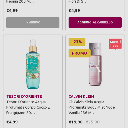
Peonia 200 M…
Fiori Di S…
€4,99
€4,99
IN ARRIVO
AGGIUNGI AL CARRELLO
-23%
PROMO
TESORI D'ORIENTE
CALVIN KLEIN
Tesori D'oriente Acqua
Ck Calvin Klein Acqua
Profumata Corpo Cocco E
Profumata Body Mist Nude
Frangipane 20…
Vanilla 236 M…
€4,99
€19,90
€25,90