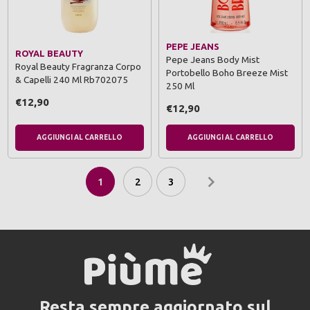
PEPE JEANS
ROYAL BEAUTY
Pepe Jeans Body Mist
Royal Beauty Fragranza Corpo
Portobello Boho Breeze Mist
& Capelli 240 Ml Rb702075
250 Ml
€12,90
€12,90
AGGIUNGI AL CARRELLO
AGGIUNGI AL CARRELLO
1
2
3
Resta sempre aggiornato sul