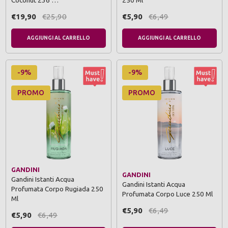
Coconut 236 …
250 Ml
€19,90
€25,90
€5,90
€6,49
AGGIUNGI AL CARRELLO
AGGIUNGI AL CARRELLO
-9%
-9%
PROMO
PROMO
GANDINI
GANDINI
Gandini Istanti Acqua
Gandini Istanti Acqua
Profumata Corpo Rugiada 250
Profumata Corpo Luce 250 Ml
Ml
€5,90
€6,49
€5,90
€6,49