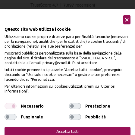
Questo sito web utilizza i cookie
Utilizziamo cookie propri e di terze parti per finalità: tecniche (necessari
per la navigazione), analitiche (per le statistiche) e cookie traccianti / di
profilazione (relativi alle Tue preferenze) per
Seguici sui social
mostrarti pubblicità personalizzata sulla base della navigazione delle
pagine del sito. Il titolare del trattamento è “SMOLL ITALIA S.R.L.”,
contattabile all'email: privacy@smoll.it. Puoi accettare
tutti i cookie premendo il pulsante “Accetta tutti i cookie”, proseguire
cliccando su “Usa solo i cookie necessari" o gestire le tue preferenze
facendo clic su “Personalizza.
BENVENUTO DA
Accettiamo
Per ulteriori informazioni sui cookies utilizzati premi su "Ulteriori
PI
Ù
ME
informazioni".
ISCRIVITI E OTTIENI
IL
10% DI SCONTO
Necessario
Prestazione
Funzionale
Pubblicità
Iscrivendomi dichiaro di aver preso visione dell'
Informativa sulla privacy
ai sensi
Privacy Policy
Cookie Policy
dell’art. 13 del Reg UE 2016/679 e presto il mio consenso a ricevere email
Accetta tutti
promozionali. In qualsiasi momento è possibile revocare il consenso