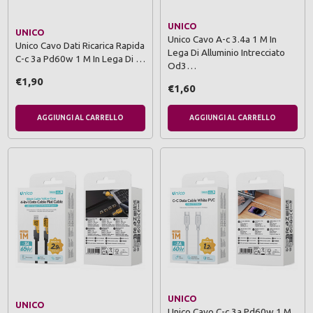
UNICO
UNICO
Unico Cavo A-c 3.4a 1 M In
Unico Cavo Dati Ricarica Rapida
Lega Di Alluminio Intrecciato
C-c 3a Pd60w 1 M In Lega Di …
Od3…
€1,90
€1,60
AGGIUNGI AL CARRELLO
AGGIUNGI AL CARRELLO
UNICO
UNICO
Unico Cavo C-c 3a Pd60w 1 M