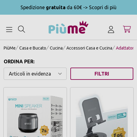
Spedizione
gratuita
da 60€ -> Scopri di più
MENU
PiùMe
Casa e Bucato
Cucina
Accessori Casa e Cucina
Adattatori 
ORDINA PER:
FILTRI