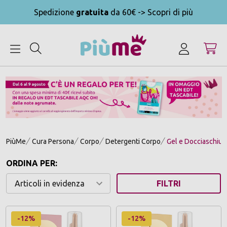
Spedizione
gratuita
da 60€ -> Scopri di più
MENU
PiùMe
Cura Persona
Corpo
Detergenti Corpo
Gel e Docciaschiu
ORDINA PER:
FILTRI
-12%
-12%