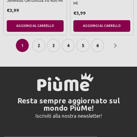
Juventus Gel Doccia 3d 400 Ml
Ml
€3,99
€3,99
AGGIUNGI AL CARRELLO
AGGIUNGI AL CARRELLO
1
2
3
4
5
6
Resta sempre aggiornato sul
mondo PiùMe!
Iscriviti alla nostra newsletter!