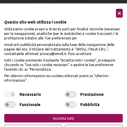
Questo sito web utilizza i cookie
Utilizziamo cookie propri e di terze parti per finalità: tecniche (necessari
per la navigazione), analitiche (per le statistiche) e cookie traccianti / di
profilazione (relativi alle Tue preferenze) per
Seguici sui social
mostrarti pubblicità personalizzata sulla base della navigazione delle
pagine del sito. Il titolare del trattamento è “SMOLL ITALIA S.R.L.”,
contattabile all'email: privacy@smoll.it. Puoi accettare
tutti i cookie premendo il pulsante “Accetta tutti i cookie”, proseguire
cliccando su “Usa solo i cookie necessari" o gestire le tue preferenze
facendo clic su “Personalizza.
BENVENUTO DA
Accettiamo
Per ulteriori informazioni sui cookies utilizzati premi su "Ulteriori
PI
Ù
ME
informazioni".
ISCRIVITI E OTTIENI
IL
10% DI SCONTO
Necessario
Prestazione
Funzionale
Pubblicità
Iscrivendomi dichiaro di aver preso visione dell'
Informativa sulla privacy
ai sensi
Privacy Policy
Cookie Policy
dell’art. 13 del Reg UE 2016/679 e presto il mio consenso a ricevere email
Accetta tutti
promozionali. In qualsiasi momento è possibile revocare il consenso