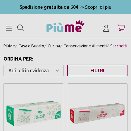
Spedizione
gratuita
da 60€ -> Scopri di più
MENU
PiùMe
Casa e Bucato
Cucina
Conservazione Alimenti
Sacchetti G
ORDINA PER:
FILTRI