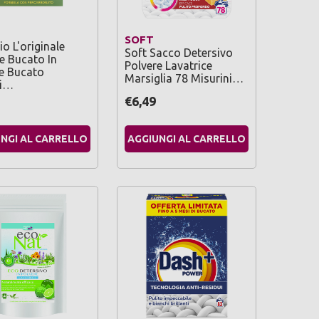
SOFT
io L'originale
Soft Sacco Detersivo
e Bucato In
Polvere Lavatrice
e Bucato
Marsiglia 78 Misurini…
ri…
€6,49
NGI AL CARRELLO
AGGIUNGI AL CARRELLO