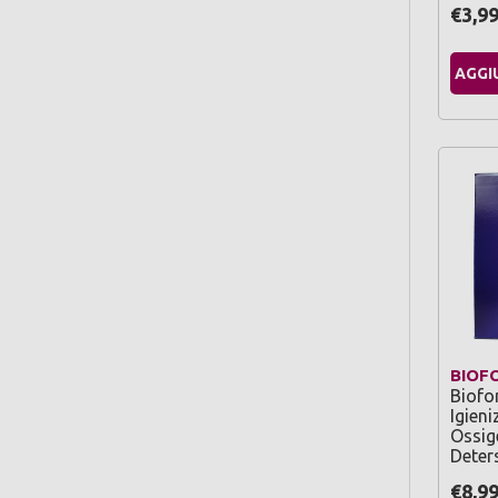
€3,9
AGGI
BIOF
Biofo
Igien
Ossig
Deter
€8,9