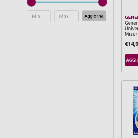
Aggiorna
GENE
Gener
Unive
Misur
€14,
AGGI