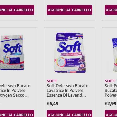
UNGI AL CARRELLO
AGGIUNGI AL CARRELLO
AGGIU
SOFT
SOFT
Detersivo Bucato
Soft Detersivo Bucato
Soft P
ice In Polvere
Lavatrice In Polvere
Bucato
Oxygen Sacco…
Essenza Di Lavand…
Polver
9
€6,49
€2,99
UNGI AL CARRELLO
AGGIUNGI AL CARRELLO
AGGIU