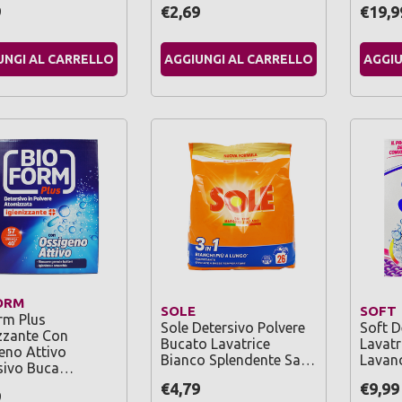
9
€2,69
€19,9
UNGI AL CARRELLO
AGGIUNGI AL CARRELLO
AGGIU
ORM
SOLE
SOFT
rm Plus
Sole Detersivo Polvere
Soft D
izzante Con
Bucato Lavatrice
Lavatr
eno Attivo
Bianco Splendente Sa…
Lavan
sivo Buca…
€4,79
€9,99
9