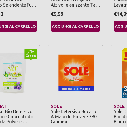
o Splendente Fu…
Attivo Igienizzante Ta…
Lavatr
90
€9,99
€14,9
UNGI AL CARRELLO
AGGIUNGI AL CARRELLO
AGGIU
NAT
SOLE
SOLE
at Bio Detersivo
Sole Detersivo Bucato
Sole D
rice Concentrato
A Mano In Polvere 380
Bucato
da Polvere …
Grammi
Bianc