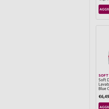
AGGI
SOFT
Soft 
Lavatr
Blue 
€6,4
AGGI