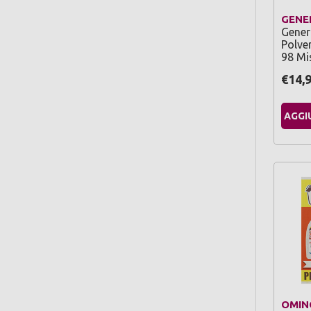
GENE
Gener
Polve
98 Mi
€14,
AGGI
OMIN