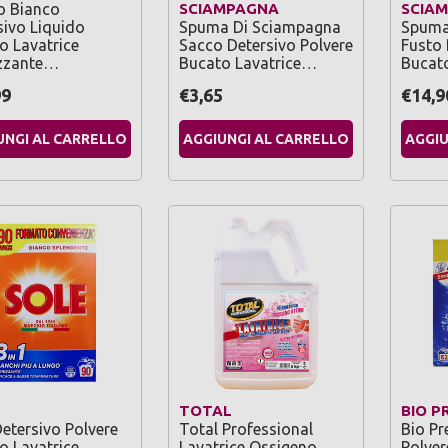
 Bianco
SCIAMPAGNA
SCIA
sivo Liquido
Spuma Di Sciampagna
Spuma
o Lavatrice
Sacco Detersivo Polvere
Fusto 
izzante…
Bucato Lavatrice…
Bucat
99
€3,65
€14,9
UNGI AL CARRELLO
AGGIUNGI AL CARRELLO
AGGIU
TOTAL
BIO P
Detersivo Polvere
Total Professional
Bio Pr
o Lavatrice
Lavatrice Ossigeno
Polver