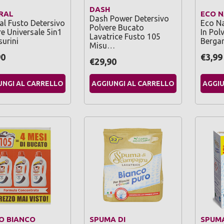
DASH
RAL
ECO 
Dash Power Detersivo
al Fusto Detersivo
Eco Na
Polvere Bucato
re Universale 5in1
In Pol
Lavatrice Fusto 105
surini
Berga
Misu…
90
€3,99
€29,90
UNGI AL CARRELLO
AGGIUNGI AL CARRELLO
AGGIU
O BIANCO
SPUMA DI
SPUMA