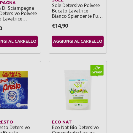
MPAGNA
Sole Detersivo Polvere
 Di Sciampagna
Bucato Lavatrice
Detersivo Polvere
Bianco Splendente Fu…
o Lavatrice…
€14,90
0
NGI AL CARRELLO
AGGIUNGI AL CARRELLO
RESTO
ECO NAT
esto Detersivo
Eco Nat Bio Detersivo
e Bucato
Concentrato Lisciva