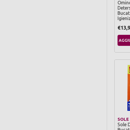
Omino
Deter
Bucat
Igien
€13,
AGGI
SOLE
Sole 
Bucat