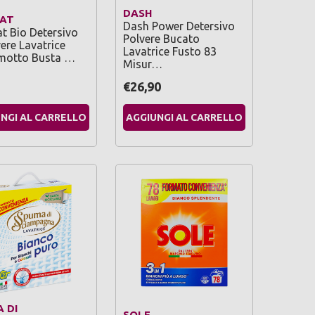
DASH
NAT
Dash Power Detersivo
t Bio Detersivo
Polvere Bucato
vere Lavatrice
Lavatrice Fusto 83
motto Busta …
Misur…
€26,90
NGI AL CARRELLO
AGGIUNGI AL CARRELLO
 DI
SOLE