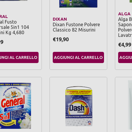
ALGA
RAL
DIXAN
Alga B
al Fusto
Dixan Fustone Polvere
Sapon
rsale 5in1 104
Classico 82 Misurini
Polver
ini Kg 4,680
Lavat
€19,90
99
€4,99
UNGI AL CARRELLO
AGGIUNGI AL CARRELLO
AGGIU