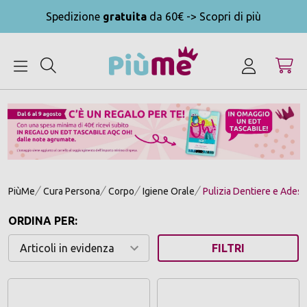
Spedizione
gratuita
da 60€ -> Scopri di più
MENU
PiùMe
Cura Persona
Corpo
Igiene Orale
Pulizia Dentiere e Adesiv
ORDINA PER:
FILTRI