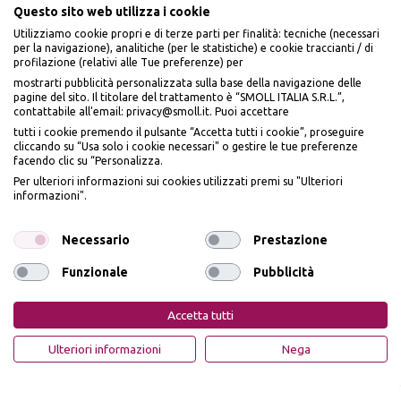
Questo sito web utilizza i cookie
Utilizziamo cookie propri e di terze parti per finalità: tecniche (necessari
per la navigazione), analitiche (per le statistiche) e cookie traccianti / di
profilazione (relativi alle Tue preferenze) per
Seguici sui social
mostrarti pubblicità personalizzata sulla base della navigazione delle
pagine del sito. Il titolare del trattamento è “SMOLL ITALIA S.R.L.”,
contattabile all'email: privacy@smoll.it. Puoi accettare
tutti i cookie premendo il pulsante “Accetta tutti i cookie”, proseguire
cliccando su “Usa solo i cookie necessari" o gestire le tue preferenze
facendo clic su “Personalizza.
BENVENUTO DA
Accettiamo
Per ulteriori informazioni sui cookies utilizzati premi su "Ulteriori
PI
Ù
ME
informazioni".
ISCRIVITI E OTTIENI
IL
10% DI SCONTO
Necessario
Prestazione
Funzionale
Pubblicità
Iscrivendomi dichiaro di aver preso visione dell'
Informativa sulla privacy
ai sensi
Privacy Policy
Cookie Policy
dell’art. 13 del Reg UE 2016/679 e presto il mio consenso a ricevere email
Accetta tutti
promozionali. In qualsiasi momento è possibile revocare il consenso
PiùMe è un marchio di PiùMe s.r.l. con sede legale in via
OTTIENI IL 10% DI SCONTO
Ulteriori informazioni
Nega
Aurelio Lampredi, n. 81 - 57121 Livorno (LI) - P.IVA
01952440491 - piumesrl@legalmail.it