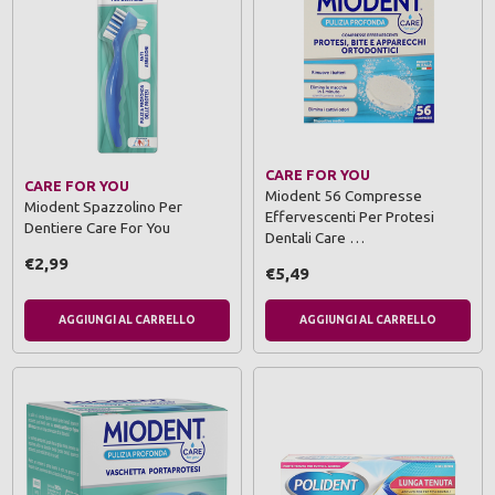
CARE FOR YOU
CARE FOR YOU
Miodent 56 Compresse
Miodent Spazzolino Per
Effervescenti Per Protesi
Dentiere Care For You
Dentali Care …
€2,99
€5,49
AGGIUNGI AL CARRELLO
AGGIUNGI AL CARRELLO