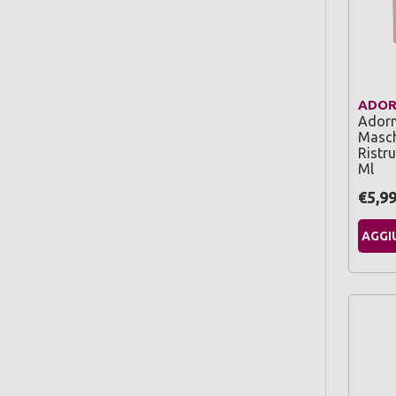
ADO
Adorn
Masch
Ristru
Ml
€5,9
AGGI