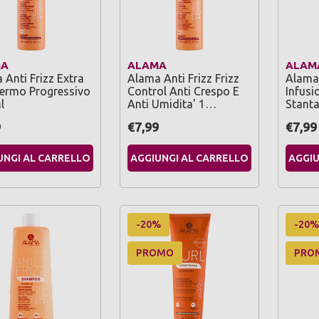
MA
ALAMA
ALAM
 Anti Frizz Extra
Alama Anti Frizz Frizz
Alama 
Termo Progressivo
Control Anti Crespo E
Infusi
l
Anti Umidita' 1…
Stanta
9
€7,99
€7,99
UNGI AL CARRELLO
AGGIUNGI AL CARRELLO
AGGIU
-20%
-20%
PROMO
PRO