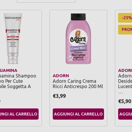
-25%
PRO
UAMINA
ADOR
uamina Shampoo
ADORN
Adorn 
vo Per Cute
Adorn Caring Crema
Deside
bile Soggetta A
Ricci Anticrespo 200 Ml
Lucent
…
€3,99
9
€5,90
UNGI AL CARRELLO
AGGIUNGI AL CARRELLO
AGGIU