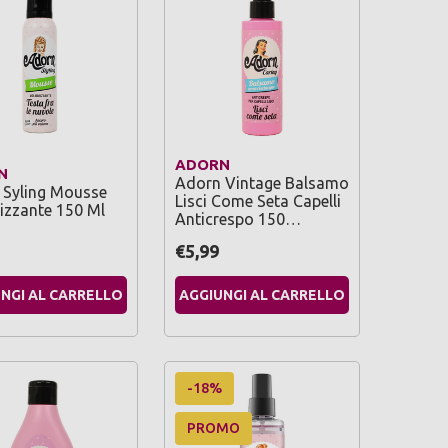
ADORN
N
Adorn Vintage Balsamo
 Syling Mousse
Lisci Come Seta Capelli
izzante 150 Ml
Anticrespo 150…
€5,99
NGI AL CARRELLO
AGGIUNGI AL CARRELLO
-18%
PROMO