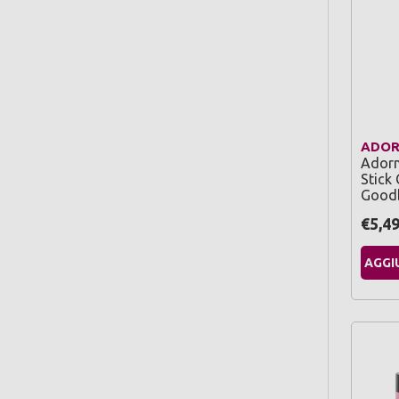
ADO
Adorn
Stick 
Good
€5,4
AGGI