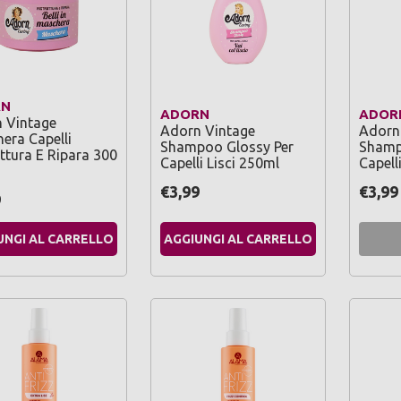
RN
ADORN
ADOR
 Vintage
Adorn Vintage
Adorn
era Capelli
Shampoo Glossy Per
Shamp
ttura E Ripara 300
Capelli Lisci 250ml
Capell
€3,99
€3,99
9
UNGI AL CARRELLO
AGGIUNGI AL CARRELLO