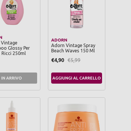
N
ADORN
 Vintage
Adorn Vintage Spray
oo Glossy Per
Beach Waves 150 Ml
i Ricci 250ml
€4,90
€5,99
IN ARRIVO
AGGIUNGI AL CARRELLO