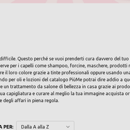
e difficile. Questo perché se vuoi prenderti cura davvero del tu
serve per i capelli come shampoo, forcine, maschere, prodotti na
are il loro colore grazie a tinte professionali oppure usando u
tando per oli e lozioni del catalogo PiùMe potrai dire addio a q
 un trattamento da salone di bellezza in casa grazie ai prodott
ua capigliatura e curare al meglio la tua immagine acquista ora
 degli affari in piena regola.
 PER: