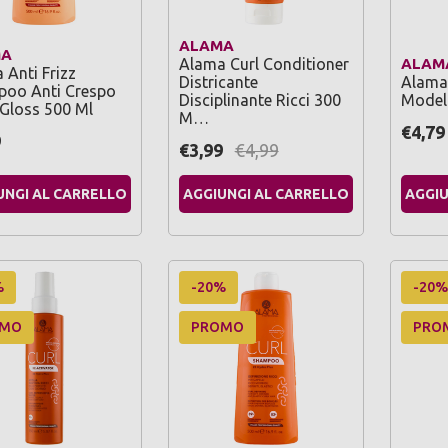
ALAMA
MA
Alama Curl Conditioner
ALAM
 Anti Frizz
Districante
Alama 
oo Anti Crespo
Disciplinante Ricci 300
Modell
 Gloss 500 Ml
M…
€4,79
9
€3,99
€4,99
UNGI AL CARRELLO
AGGIUNGI AL CARRELLO
AGGIU
%
-20%
-20%
OMO
PROMO
PRO