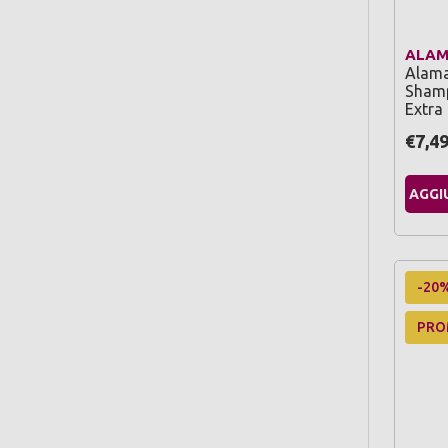
ALA
Alama
Shamp
Extra
€7,4
AGGI
-20
PR