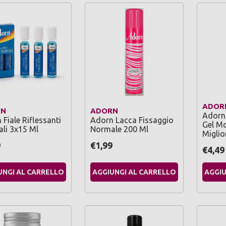
ADOR
RN
ADORN
Adorn 
Fiale Riflessanti
Adorn Lacca Fissaggio
Gel Mo
li 3x15 Ml
Normale 200 Ml
Miglio
9
€1,99
€4,49
UNGI AL CARRELLO
AGGIUNGI AL CARRELLO
AGGIU