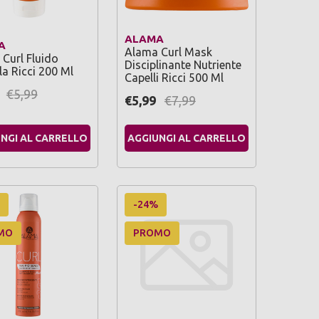
ALAMA
A
Alama Curl Mask
Curl Fluido
Disciplinante Nutriente
a Ricci 200 Ml
Capelli Ricci 500 Ml
€5,99
€5,99
€7,99
NGI AL CARRELLO
AGGIUNGI AL CARRELLO
-24%
MO
PROMO