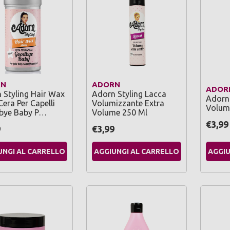
RN
ADORN
ADOR
 Styling Hair Wax
Adorn Styling Lacca
Adorn
Cera Per Capelli
Volumizzante Extra
Volum
bye Baby P…
Volume 250 Ml
€3,99
9
€3,99
UNGI AL CARRELLO
AGGIUNGI AL CARRELLO
AGGIU