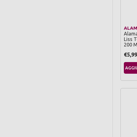
ALA
Alama
Liss 
200 M
€5,9
AGGI