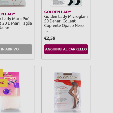
GOLDEN LADY
EN LADY
Golden Lady Microglam
 Lady Mara Piu'
50 Denari Collant
t 20 Denari Taglia
Coprente Opaco Nero
Daino
…
€2,59
IN ARRIVO
AGGIUNGI AL CARRELLO
MO