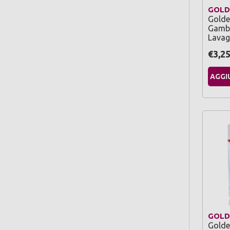
GOLD
Golde
Gamba
Lavag
€3,2
AGGI
GOLD
Golde