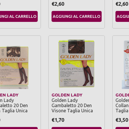
0
€2,60
€2,60
UNGI AL CARRELLO
AGGIUNGI AL CARRELLO
AGGIU
EN LADY
GOLDEN LADY
GOLD
n Lady
Golden Lady
Golde
letto 20 Den
Gambaletto 20 Den
Collan
 Taglia Unica
Visone Taglia Unica
Taglia
0
€1,70
€3,50