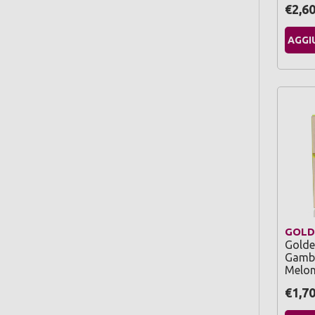
€2,6
AGGI
GOLD
Golde
Gamba
Melon
€1,7