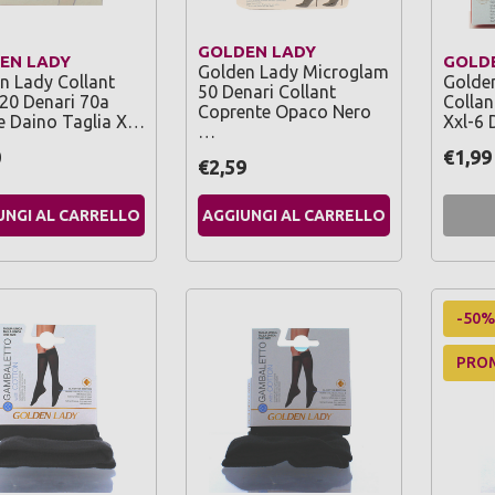
GOLDEN LADY
EN LADY
GOLD
Golden Lady Microglam
n Lady Collant
Golden
50 Denari Collant
20 Denari 70a
Collan
Coprente Opaco Nero
e Daino Taglia X…
Xxl-6 
…
0
€1,99
€2,59
UNGI AL CARRELLO
AGGIUNGI AL CARRELLO
-50%
PRO