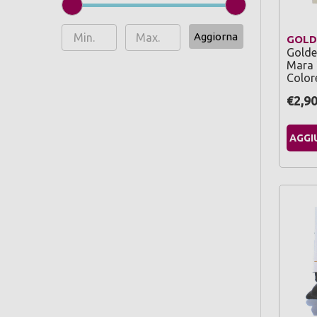
Aggiorna
GOLD
Golde
Mara 
Color
€2,9
AGGI