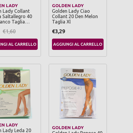
EN LADY
GOLDEN LADY
 Lady Collant
Golden Lady Ciao
a Saltallegro 40
Collant 20 Den Melon
ianco Taglia…
Taglia Xl
€1,60
€3,29
NGI AL CARRELLO
AGGIUNGI AL CARRELLO
EN LADY
GOLDEN LADY
n Lady Leda 20