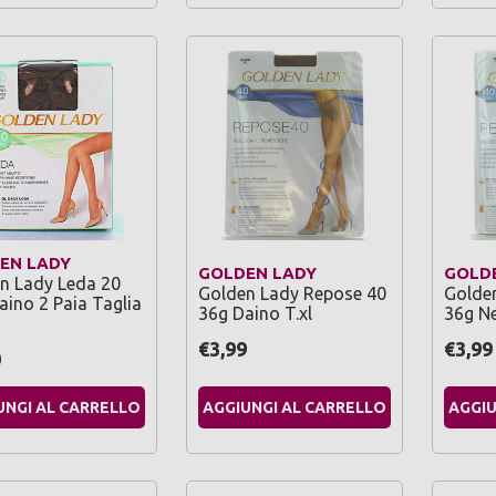
EN LADY
GOLDEN LADY
GOLD
n Lady Leda 20
Golden Lady Repose 40
Golde
aino 2 Paia Taglia
36g Daino T.xl
36g Ne
€3,99
€3,99
0
UNGI AL CARRELLO
AGGIUNGI AL CARRELLO
AGGIU