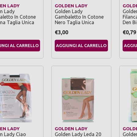
EN LADY
GOLDEN LADY
GOLD
n Lady
Golden Lady
Golden
letto In Cotone
Gambaletto In Cotone
Filanc
na Taglia Unica
Nero Taglia Unica
Den B
5
€3,00
€0,79
UNGI AL CARRELLO
AGGIUNGI AL CARRELLO
AGGIU
EN LADY
GOLDEN LADY
GOLD
n Lady Ciao
Golden Lady Leda 20
Golde