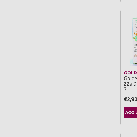
GOLD
Golde
22a D
3
€2,9
AGGI