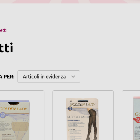
etti
tti
 PER: