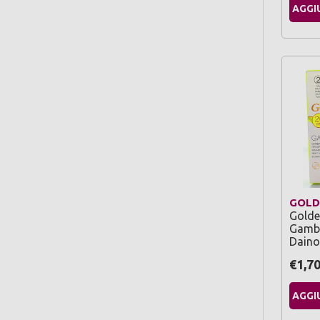
AGGI
GOLD
Golde
Gamba
Daino
€1,7
AGGI