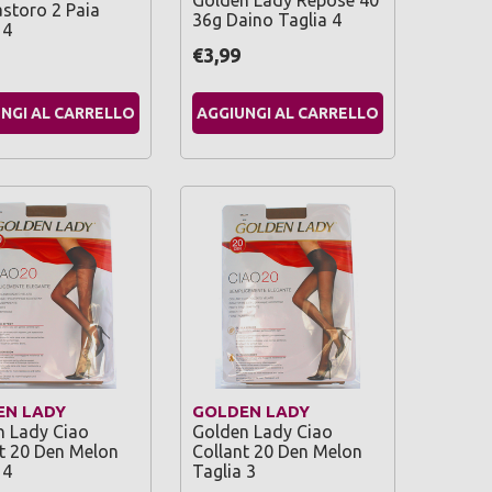
Golden Lady Repose 40
storo 2 Paia
36g Daino Taglia 4
 4
€3,99
NGI AL CARRELLO
AGGIUNGI AL CARRELLO
EN LADY
GOLDEN LADY
n Lady Ciao
Golden Lady Ciao
t 20 Den Melon
Collant 20 Den Melon
 4
Taglia 3