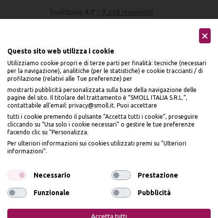
Questo sito web utilizza i cookie
Utilizziamo cookie propri e di terze parti per finalità: tecniche (necessari
per la navigazione), analitiche (per le statistiche) e cookie traccianti / di
profilazione (relativi alle Tue preferenze) per
Seguici sui social
mostrarti pubblicità personalizzata sulla base della navigazione delle
pagine del sito. Il titolare del trattamento è “SMOLL ITALIA S.R.L.”,
contattabile all'email: privacy@smoll.it. Puoi accettare
tutti i cookie premendo il pulsante “Accetta tutti i cookie”, proseguire
cliccando su “Usa solo i cookie necessari" o gestire le tue preferenze
facendo clic su “Personalizza.
BENVENUTO DA
Accettiamo
Per ulteriori informazioni sui cookies utilizzati premi su "Ulteriori
PI
Ù
ME
informazioni".
ISCRIVITI E OTTIENI
IL
10% DI SCONTO
Necessario
Prestazione
Funzionale
Pubblicità
Iscrivendomi dichiaro di aver preso visione dell'
Informativa sulla privacy
ai sensi
Privacy Policy
Cookie Policy
dell’art. 13 del Reg UE 2016/679 e presto il mio consenso a ricevere email
Accetta tutti
promozionali. In qualsiasi momento è possibile revocare il consenso