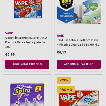
VAPE
RAID
Vape Elettroemanatore Set 2
Raid Essentials Elettrico Base
Basi + 2 Ricariche Liquide Da
+ Ricarica Liquida 36 Ml 60 N…
30…
€6,19
€6,99
AGGIUNGI AL CARRELLO
AGGIUNGI AL CARRELLO
-29%
PROMO