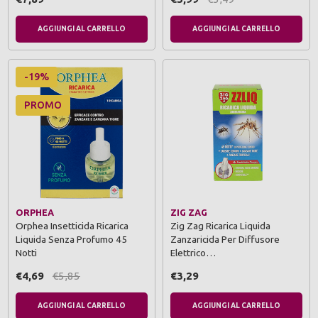
AGGIUNGI AL CARRELLO
AGGIUNGI AL CARRELLO
-19%
PROMO
ORPHEA
ZIG ZAG
Orphea Insetticida Ricarica
Zig Zag Ricarica Liquida
Liquida Senza Profumo 45
Zanzaricida Per Diffusore
Notti
Elettrico…
€4,69
€5,85
€3,29
AGGIUNGI AL CARRELLO
AGGIUNGI AL CARRELLO