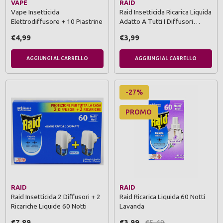
VAPE
RAID
Vape Insetticida
Raid Insetticida Ricarica Liquida
Elettrodiffusore + 10 Piastrine
Adatto A Tutti I Diffusori…
€4,99
€3,99
AGGIUNGI AL CARRELLO
AGGIUNGI AL CARRELLO
-27%
PROMO
RAID
RAID
Raid Insetticida 2 Diffusori + 2
Raid Ricarica Liquida 60 Notti
Ricariche Liquide 60 Notti
Lavanda
€7,89
€3,99
€5,49