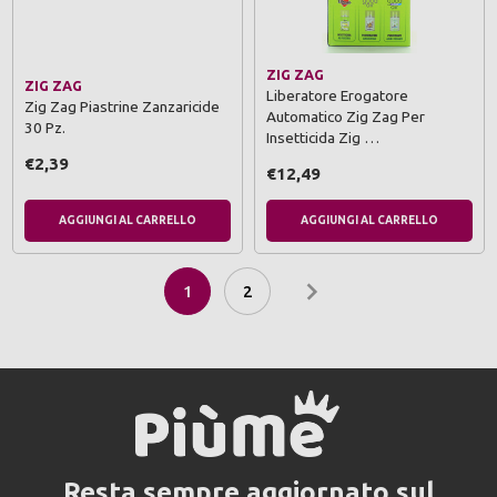
ZIG ZAG
ZIG ZAG
Liberatore Erogatore
Zig Zag Piastrine Zanzaricide
Automatico Zig Zag Per
30 Pz.
Insetticida Zig …
€2,39
€12,49
AGGIUNGI AL CARRELLO
AGGIUNGI AL CARRELLO
1
2
Resta sempre aggiornato sul