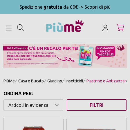
Spedizione
gratuita
da 60€ -> Scopri di più
MENU
PiùMe
Casa e Bucato
Giardino
Insetticidi
Piastrine e Antizanzare E
ORDINA PER:
FILTRI