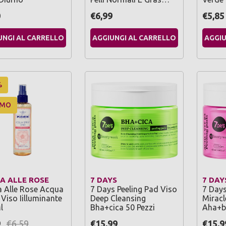
0
€6,99
€5,85
UNGI AL CARRELLO
AGGIUNGI AL CARRELLO
AGGIU
%
OMO
A ALLE ROSE
7 DAYS
7 DAY
 Alle Rose Acqua
7 Days Peeling Pad Viso
7 Days
Viso Iilluminante
Deep Cleansing
Miracl
l
Bha+cica 50 Pezzi
Aha+b
9
€6,59
€15,99
€15,9