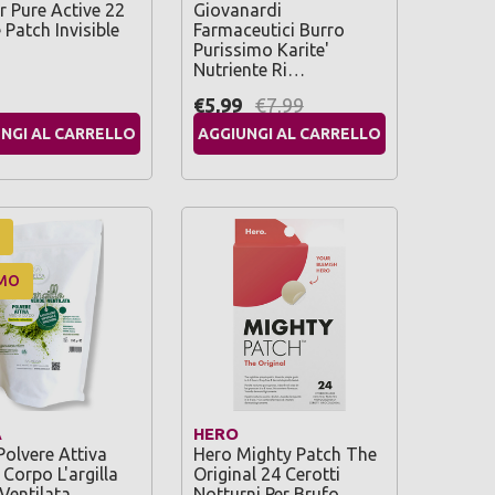
r Pure Active 22
Giovanardi
 Patch Invisible
Farmaceutici Burro
Purissimo Karite'
Nutriente Ri…
€5,99
€7,99
NGI AL CARRELLO
AGGIUNGI AL CARRELLO
MO
A
HERO
Polvere Attiva
Hero Mighty Patch The
 Corpo L'argilla
Original 24 Cerotti
Ventilata …
Notturni Per Brufo…