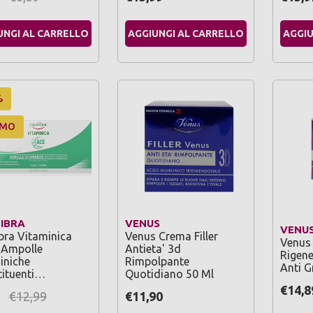
UNGI AL CARRELLO
AGGIUNGI AL CARRELLO
AGGIU
%
OMO
LIBRA
VENUS
VENU
ibra Vitaminica
Venus Crema Filler
Venus 
 Ampolle
Antieta' 3d
Rigene
iniche
Rimpolpante
Anti G
tituenti…
Quotidiano 50 Ml
€14,8
5
€12,99
€11,90