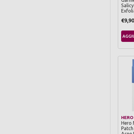
Garni
Salicy
Exfol
€9,9
AGGI
HERO
Hero 
Patch 
Acne 