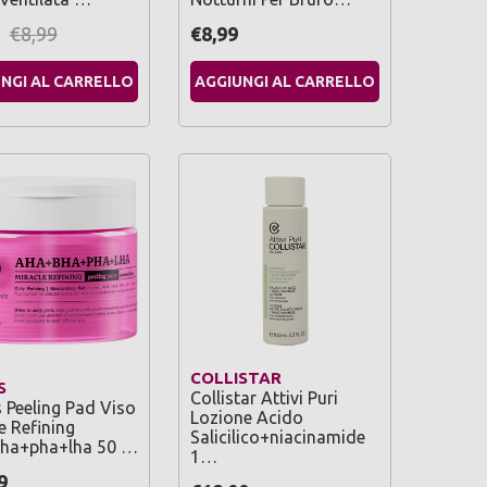
€8,99
€8,99
NGI AL CARRELLO
AGGIUNGI AL CARRELLO
COLLISTAR
S
Collistar Attivi Puri
 Peeling Pad Viso
Lozione Acido
e Refining
Salicilico+niacinamide
ha+pha+lha 50 …
1…
9