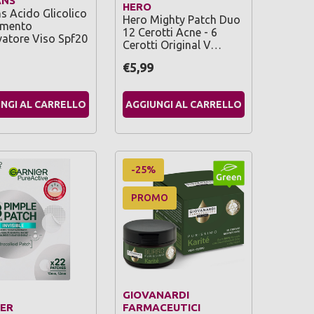
ANS
HERO
ns Acido Glicolico
Hero Mighty Patch Duo
amento
12 Cerotti Acne - 6
atore Viso Spf20
Cerotti Original V…
€5,99
NGI AL CARRELLO
AGGIUNGI AL CARRELLO
-25%
PROMO
GIOVANARDI
ER
FARMACEUTICI