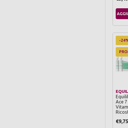
AGGI
-24
PR
EQUI
Equil
Ace 7
Vitam
Ricos
€9,7