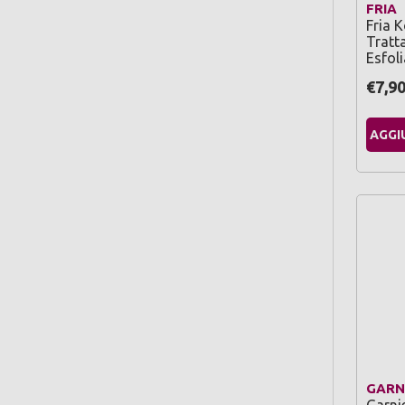
FRIA
Fria 
Tratt
Esfol
€7,9
AGGI
GARN