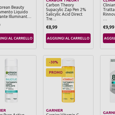
CARBON THEORY
CLINI
Carbon Theory
Clinia
Korean Beauty
Supacylic Zap Pen 2%
Tratt
amento Liquido
Salicylic Acid Direct
Rinnov
iante Illuminant…
Tre…
…
0
€8,99
€9,99
UNGI AL CARRELLO
AGGIUNGI AL CARRELLO
AGGIU
-30%
PROMO
IER
GARNIER
GARNI