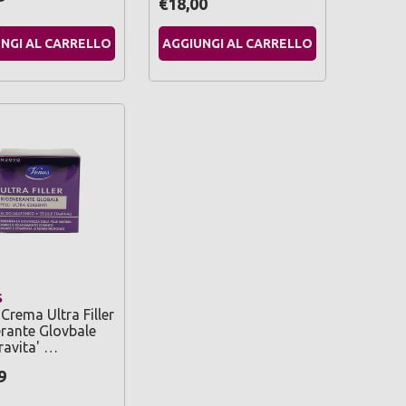
€18,00
NGI AL CARRELLO
AGGIUNGI AL CARRELLO
S
Crema Ultra Filler
rante Glovbale
ravita' …
9