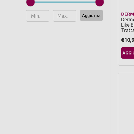
DERM
Aggiorna
Dermo
Like E
Tratt
€10,
AGGI