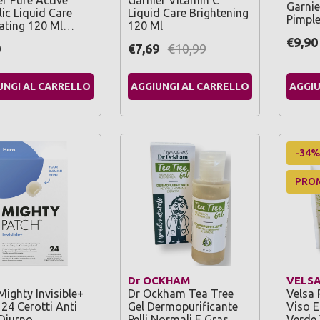
er Pure Active
Garnier Vitamin C
Garnie
lic Liquid Care
Liquid Care Brightening
Pimple
iating 120 Ml…
120 Ml
€9,90
0
€7,69
€10,99
UNGI AL CARRELLO
AGGIUNGI AL CARRELLO
AGGIU
-34%
PRO
Dr OCKHAM
VELS
Mighty Invisible+
Dr Ockham Tea Tree
Velsa 
24 Cerotti Anti
Gel Dermopurificante
Viso E
Diurno
Pelli Normali E Gras…
Verde 