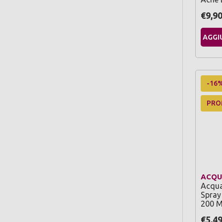
€9,9
AGGI
-16
PR
ACQU
Acqua
Spray 
200 M
€5,4