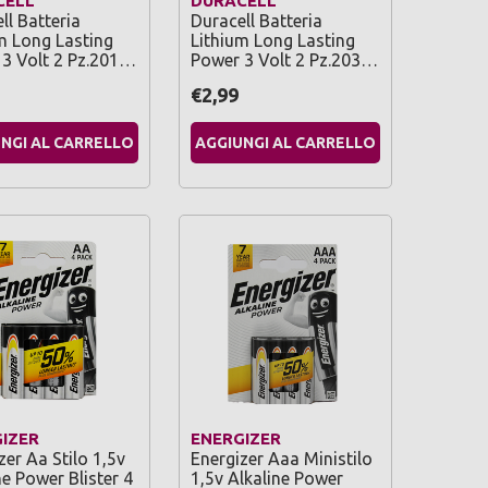
CELL
DURACELL
ll Batteria
Duracell Batteria
m Long Lasting
Lithium Long Lasting
3 Volt 2 Pz.201…
Power 3 Volt 2 Pz.203…
€2,99
NGI AL CARRELLO
AGGIUNGI AL CARRELLO
IZER
ENERGIZER
zer Aa Stilo 1,5v
Energizer Aaa Ministilo
ne Power Blister 4
1,5v Alkaline Power