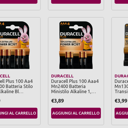
CELL
DURACELL
DURA
ell Plus 100 Aa4
Duracell Plus 100 Aaa4
Durace
0 Batteria Stilo
Mn2400 Batteria
Mn130
Alkaline Bl…
Ministilo Alkaline 1,…
Transi
9
€3,89
€3,99
UNGI AL CARRELLO
AGGIUNGI AL CARRELLO
AGGIU