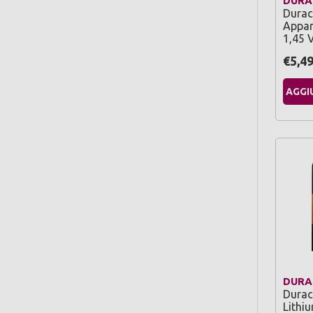
DURA
Durace
Appar
1,45 
€5,4
AGGI
DURA
Durace
Lithi