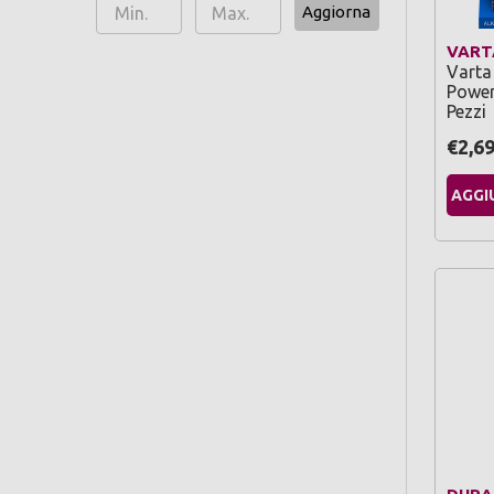
Aggiorna
VART
Varta 
Power 
Pezzi
€2,6
AGGI