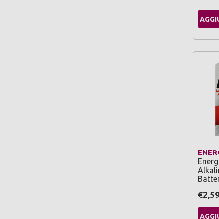
AGGI
ENER
Energi
Alkali
Batter
€2,5
AGGI