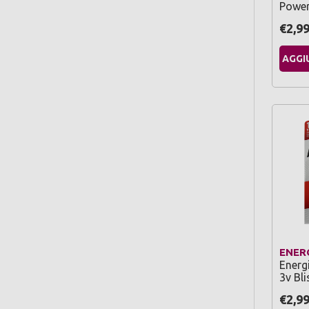
Power
€2,9
AGGI
ENER
Energ
3v Bli
€2,9