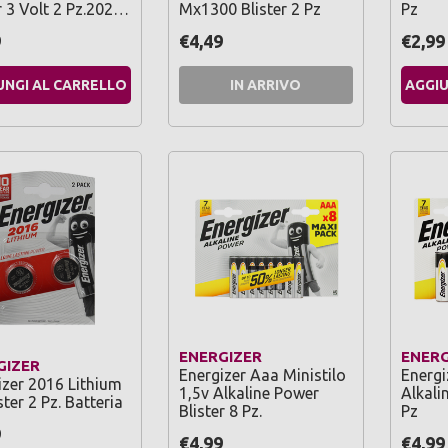
 3 Volt 2 Pz.202…
Mx1300 Blister 2 Pz
Pz
9
€4,49
€2,99
UNGI AL CARRELLO
IN ARRIVO
AGGIU
ENERGIZER
ENERG
GIZER
Energizer Aaa Ministilo
Energi
izer 2016 Lithium
1,5v Alkaline Power
Alkali
ster 2 Pz. Batteria
Blister 8 Pz.
Pz
9
€4,99
€4,99