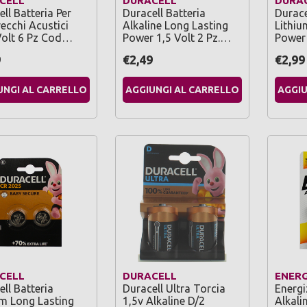
CELL
DURACELL
DURA
ll Batteria Per
Duracell Batteria
Durace
ecchi Acustici
Alkaline Long Lasting
Lithiu
Volt 6 Pz Cod…
Power 1,5 Volt 2 Pz.…
Power 
9
€2,49
€2,99
UNGI AL CARRELLO
AGGIUNGI AL CARRELLO
AGGIU
CELL
DURACELL
ENERG
ll Batteria
Duracell Ultra Torcia
Energi
um Long Lasting
1,5v Alkaline D/2
Alkali