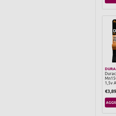
DURA
Durac
Mn150
1,5v 
€3,8
AGGI