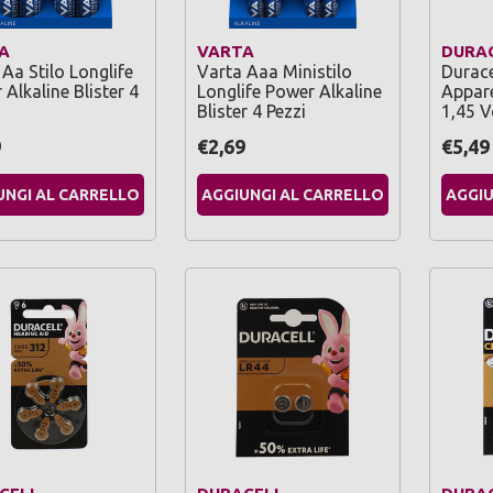
A
VARTA
DURA
Aa Stilo Longlife
Varta Aaa Ministilo
Durace
Alkaline Blister 4
Longlife Power Alkaline
Appare
Blister 4 Pezzi
1,45 V
9
€2,69
€5,49
UNGI AL CARRELLO
AGGIUNGI AL CARRELLO
AGGIU