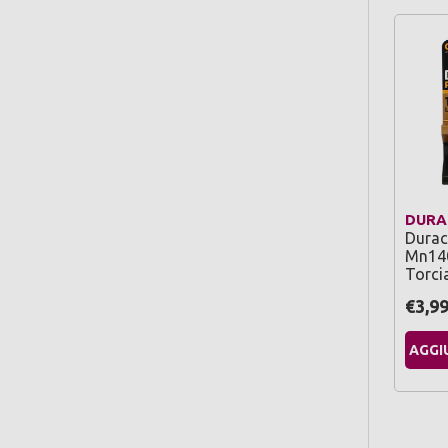
DURA
Durac
Mn140
Torci
€3,9
AGGI