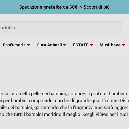
Spedizione
gratuita
da 60€ -> Scopri di più
Profumeria
Cura Animali
ESTATE
Must have
a cura della pelle dei bambini, compresi i profumi bambino di al
ofumi per bambini comprende marche di grande qualità come Dis
ibile dei bambini, garantendo che la fragranza non sarà aggress
o che tutti i bambini meritino il meglio. Scegli PiùMe per i tuoi