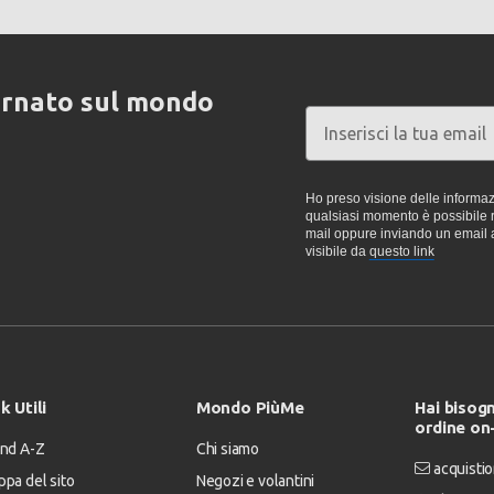
ornato sul mondo
Ho preso visione delle informazi
qualsiasi momento è possibile re
mail oppure inviando un email 
visibile da
questo link
k Utili
Mondo PiùMe
Hai bisogn
ordine on
nd A-Z
Chi siamo
acquistio
pa del sito
Negozi e volantini