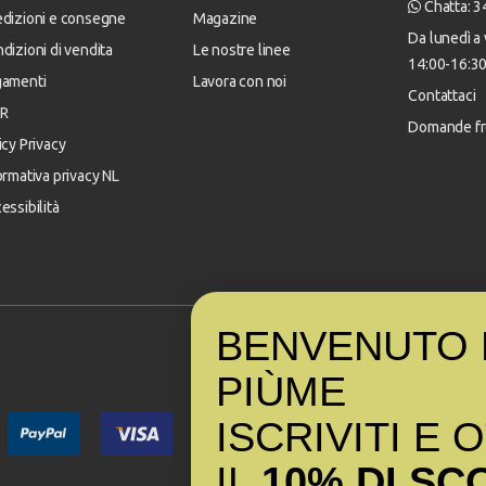
Chatta: 
dizioni e consegne
Magazine
Da lunedì a 
dizioni di vendita
Le nostre linee
14:00-16:3
gamenti
Lavora con noi
Contattaci
R
Domande fr
icy Privacy
ormativa privacy NL
essibilità
BENVENUTO 
PI
Ù
ME
ISCRIVITI E 
IL
10% DI SC