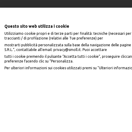
Questo sito web utilizza i cookie
Utilizziamo cookie propri e di terze parti per finalità: tecniche (necessari per 
traccianti / di profilazione (relativi alle Tue preferenze) per
mostrarti pubblicità personalizzata sulla base della navigazione delle pagine 
S.R.L.”, contattabile all'email: privacy@smoll.it. Puoi accettare
PiùMe è un marchio di PiùMe s.r.l. con sede legale in via Aurelio Lampredi
tutti i cookie premendo il pulsante “Accetta tutti i cookie”, proseguire cliccan
preferenze facendo clic su “Personalizza.
Per ulteriori informazioni sui cookies utilizzati premi su "Ulteriori informazio