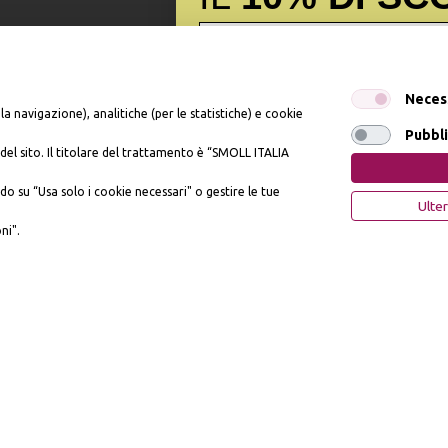
Iscrivendomi dichiaro di aver preso visione dell'
Inf
Neces
dell’art. 13 del Reg UE 2016/679 e presto il mio c
la navigazione), analitiche (per le statistiche) e cookie
promozionali. In qualsiasi momento è possibile rev
Pubbli
del sito. Il titolare del trattamento è “SMOLL ITALIA
, n. 81 - 57121 Livorno (LI) - P.IVA 01952440491 - piumesrl@legalmail.it
OTTIENI IL 10% 
do su “Usa solo i cookie necessari" o gestire le tue
Ulter
ni".