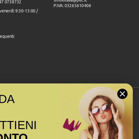
347 0738732
P.IVA: 03265610406
venerdì: 9:30-13:00 /
0
equenti
DA
Seguici sui social
OTTIENI
ONTO