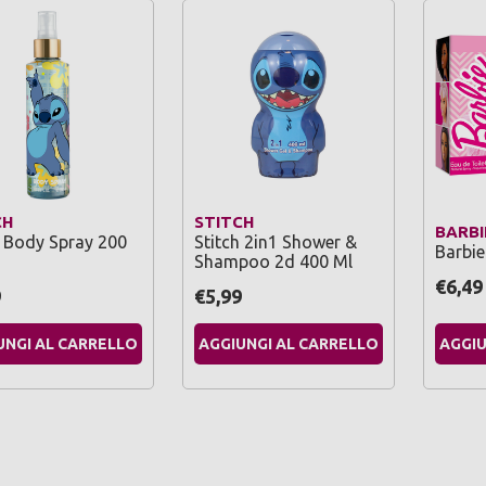
CH
STITCH
BARBI
h Body Spray 200
Stitch 2in1 Shower &
Barbie
Shampoo 2d 400 Ml
€6,49
9
€5,99
UNGI AL CARRELLO
AGGIUNGI AL CARRELLO
AGGIU