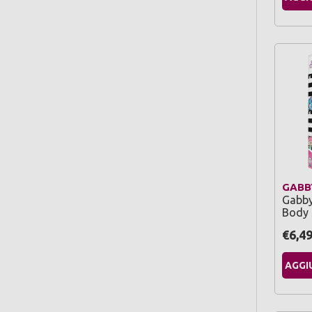
GABB
Gabby
Body 
€6,4
AGGI