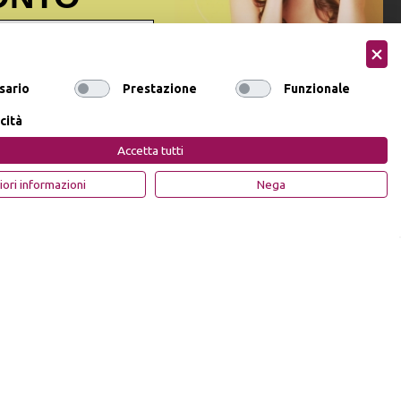
ormativa sulla privacy
ai sensi
sario
Prestazione
Funzionale
onsenso a ricevere email
ocare il consenso
cità
Accetta tutti
DI SCONTO
Privacy Policy
Cookie Policy
iori informazioni
Nega