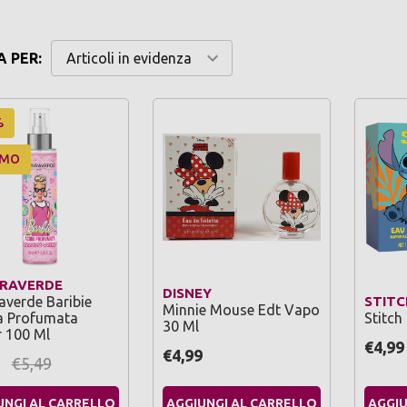
 PER:
%
OMO
RAVERDE
DISNEY
averde Baribie
STITC
Minnie Mouse Edt Vapo
 Profumata
Stitch
30 Ml
r 100 Ml
€4,99
€4,99
5
€5,49
UNGI AL CARRELLO
AGGIUNGI AL CARRELLO
AGGIU