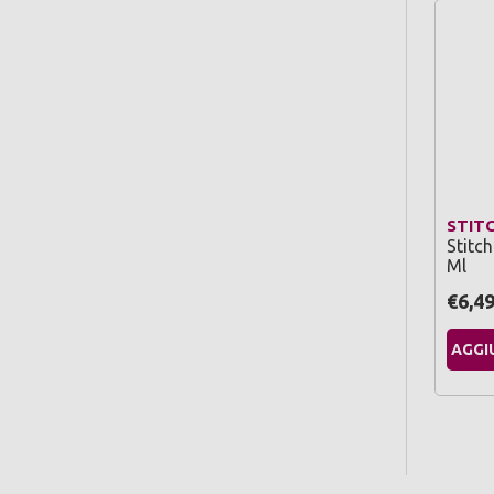
STIT
Stitc
Ml
€6,4
AGGI