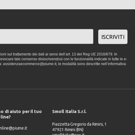
ISCRIVITI
oni sul trattamento dei dati ai sensi dell’art. 13 del Reg UE 2016/679. In
vocare tale consenso disiscrivendosi con le funzionalità indicate in tutte le e-
a: assistenzaecommerce@piume.it, le modalità sono descritte nell’informativa
o di aiuto per il tuo
Smoll Italia S.r.l.
-line?
Piazzetta Gregorio da Rimini, 1
nline@piume.it
47921 Rimini (RN)
smollitalia@pec.it