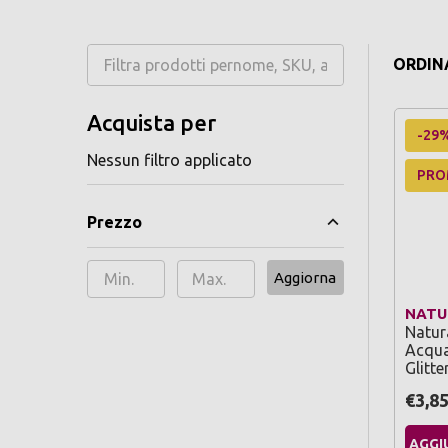
ORDINA
Acquista per
-29
Nessun filtro applicato
PR
Prezzo
Aggiorna
NATU
Natur
Acqua
Glitte
€3,8
AGGI