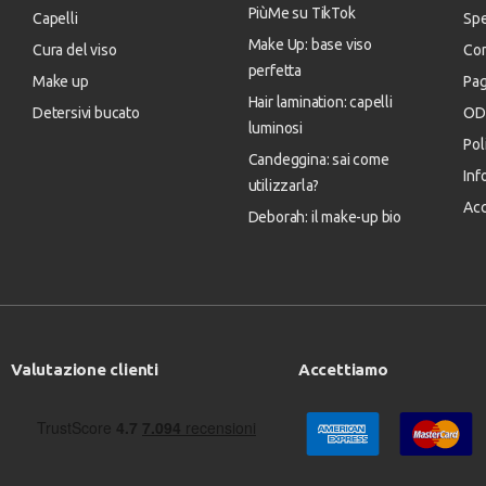
PiùMe su TikTok
Capelli
Spe
Make Up: base viso
Cura del viso
Con
perfetta
Make up
Pa
Hair lamination: capelli
Detersivi bucato
OD
luminosi
Pol
Candeggina: sai come
Inf
utilizzarla?
Acc
Deborah: il make-up bio
Valutazione clienti
Accettiamo