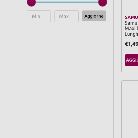
Aggiorna
SAMU
Samur
Maxi 
Lungh
€1,4
AGGI