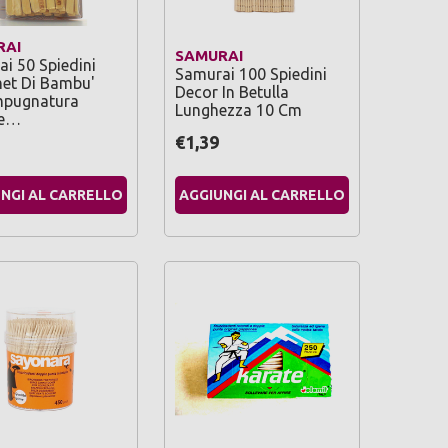
RAI
SAMURAI
i 50 Spiedini
Samurai 100 Spiedini
et Di Bambu'
Decor In Betulla
mpugnatura
Lunghezza 10 Cm
he…
€1,39
NGI AL CARRELLO
AGGIUNGI AL CARRELLO