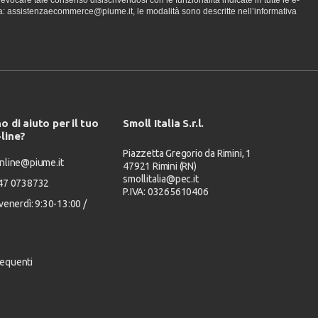
vocare tale consenso disiscrivendosi con le funzionalità indicate in tutte le e-
a: assistenzaecommerce@piume.it, le modalità sono descritte nell’informativa
o di aiuto per il tuo
Smoll Italia S.r.l.
-line?
Piazzetta Gregorio da Rimini, 1
nline@piume.it
47921 Rimini (RN)
smollitalia@pec.it
347 0738732
P.IVA: 03265610406
venerdì: 9:30-13:00 /
0
equenti