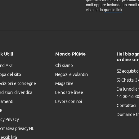
qualsiasi momento è possibile re
mail oppure inviando un email 
visibile da
questo link
k Utili
Mondo PiùMe
Hai bisogn
ordine on
nd A-Z
Chi siamo
acquistio
pa del sito
Negozi e volantini
Chatta: 
dizioni e consegne
Magazine
Da lunedì a 
dizioni di vendita
Le nostre linee
14:00-16:3
gamenti
Lavora con noi
Contattaci
R
Domande fr
icy Privacy
ormativa privacy NL
essibilità