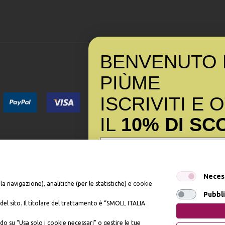
BENVENUTO 
PI
Ù
ME
ISCRIVITI E 
IL
10% DI SC
Iscrivendomi dichiaro di aver preso visione dell'
Inf
Neces
dell’art. 13 del Reg UE 2016/679 e presto il mio c
la navigazione), analitiche (per le statistiche) e cookie
promozionali. In qualsiasi momento è possibile rev
Pubbli
del sito. Il titolare del trattamento è “SMOLL ITALIA
, n. 81 - 57121 Livorno (LI) - P.IVA 01952440491 - piumesrl@legalmail.it
OTTIENI IL 10% 
do su “Usa solo i cookie necessari" o gestire le tue