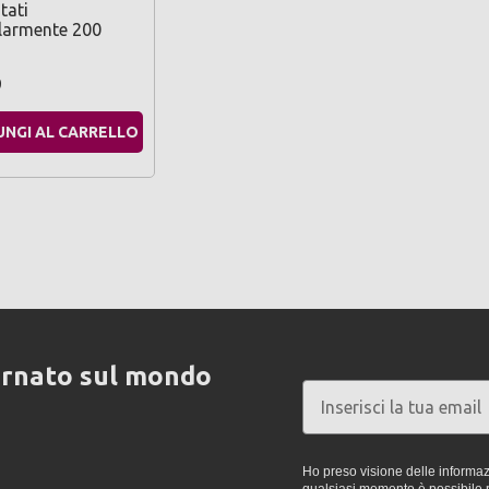
tati
larmente 200
9
UNGI AL CARRELLO
ornato sul mondo
Ho preso visione delle informazi