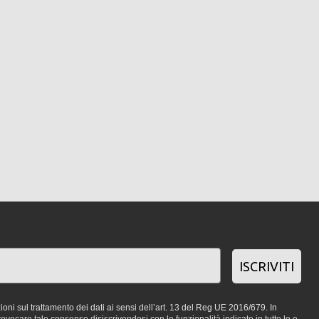
ISCRIVITI
oni sul trattamento dei dati ai sensi dell’art. 13 del Reg UE 2016/679. In