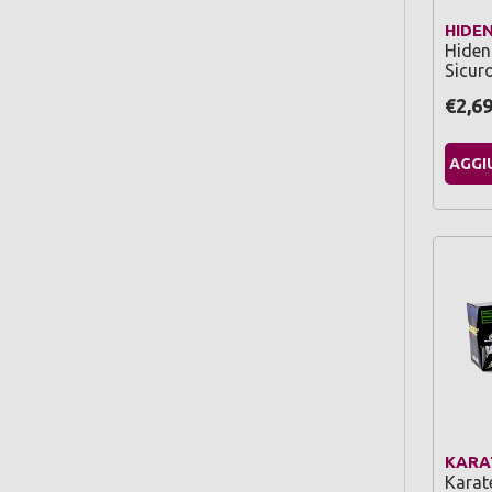
HIDE
Hiden
Sicur
€2,6
AGGI
KARA
Karat