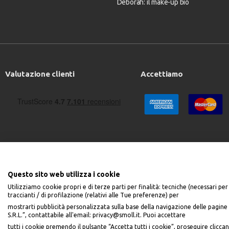
Deborah: il make-up bio
Valutazione clienti
Accettiamo
Questo sito web utilizza i cookie
Utilizziamo cookie propri e di terze parti per finalità: tecniche (necessari per 
traccianti / di profilazione (relativi alle Tue preferenze) per
mostrarti pubblicità personalizzata sulla base della navigazione delle pagine 
S.R.L.”, contattabile all'email: privacy@smoll.it. Puoi accettare
PiùMe è un marchio di PiùMe s.r.l. con sede legale in via Aurelio Lampredi
tutti i cookie premendo il pulsante “Accetta tutti i cookie”, proseguire cliccan