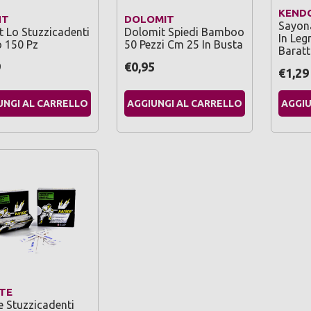
KEND
NT
DOLOMIT
Sayona
t Lo Stuzzicadenti
Dolomit Spiedi Bamboo
In Leg
o 150 Pz
50 Pezzi Cm 25 In Busta
Baratt
9
€0,95
€1,29
UNGI AL CARRELLO
AGGIUNGI AL CARRELLO
AGGIU
TE
e Stuzzicadenti