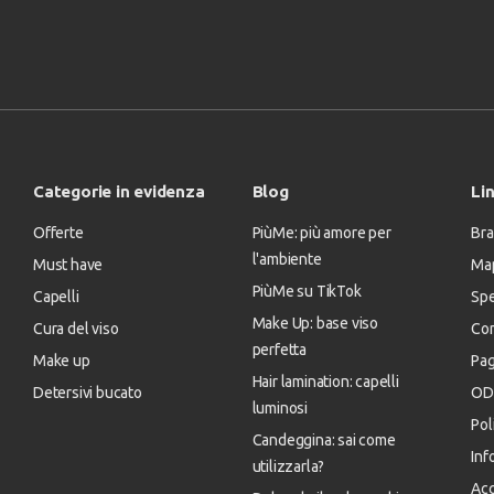
Categorie in evidenza
Blog
Lin
Offerte
PiùMe: più amore per
Bra
l'ambiente
Must have
Map
PiùMe su TikTok
Capelli
Spe
Make Up: base viso
Cura del viso
Con
perfetta
Make up
Pa
Hair lamination: capelli
Detersivi bucato
OD
luminosi
Pol
Candeggina: sai come
Inf
utilizzarla?
Acc