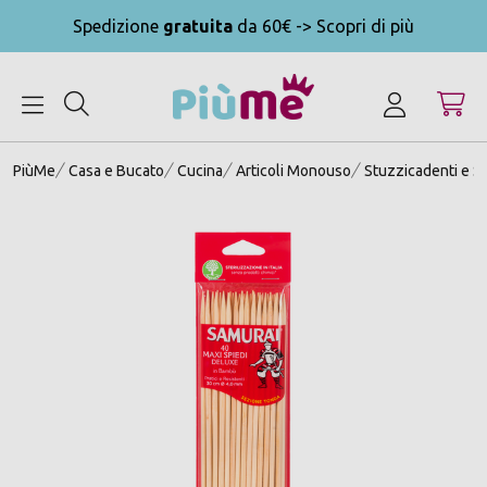
Spedizione
gratuita
da 60€ -> Scopri di più
MENU
PiùMe
Casa e Bucato
Cucina
Articoli Monouso
Stuzzicadenti e Sp