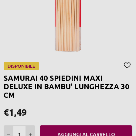
DISPONIBILE
AGGI
ALLA
SAMURAI 40 SPIEDINI MAXI
LIST
DEI
DELUXE IN BAMBU' LUNGHEZZA 30
DESI
CM
€1,49
Quantità:
DIMINUIRE QUANTITÀ:
AUMENTARE QUANTITÀ:
AGGIUNGI AL CARRELLO