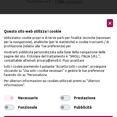
Questo sito web utilizza i cookie
Utilizziamo cookie propri e di terze parti per finalità: tecniche (necessari
Seguici sui social
per la navigazione), analitiche (per le statistiche) e cookie traccianti / di
profilazione (relativi alle Tue preferenze) per
mostrarti pubblicità personalizzata sulla base della navigazione delle
pagine del sito. Il titolare del trattamento è “SMOLL ITALIA S.R.L.”,
contattabile all'email: privacy@smoll.it. Puoi accettare
tutti i cookie premendo il pulsante “Accetta tutti i cookie”, proseguire
cliccando su “Usa solo i cookie necessari" o gestire le tue preferenze
Accettiamo
facendo clic su “Personalizza.
BENVENUTO DA
Per ulteriori informazioni sui cookies utilizzati premi su "Ulteriori
PI
Ù
ME
informazioni".
ISCRIVITI E OTTIENI
IL
10% DI SCONTO
Necessario
Prestazione
Funzionale
Pubblicità
Privacy Policy
Cookie Policy
Iscrivendomi dichiaro di aver preso visione dell'
Informativa sulla privacy
ai sensi
dell’art. 13 del Reg UE 2016/679 e presto il mio consenso a ricevere email