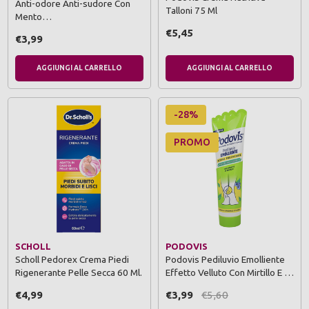
Anti-odore Anti-sudore Con
Talloni 75 Ml
Mento…
€5,45
€3,99
AGGIUNGI AL CARRELLO
AGGIUNGI AL CARRELLO
-28%
PROMO
SCHOLL
PODOVIS
Scholl Pedorex Crema Piedi
Podovis Pediluvio Emolliente
Rigenerante Pelle Secca 60 Ml.
Effetto Velluto Con Mirtillo E …
€4,99
€3,99
€5,60