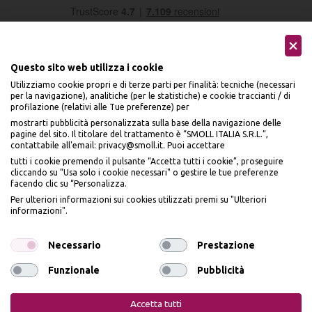
Questo sito web utilizza i cookie
Utilizziamo cookie propri e di terze parti per finalità: tecniche (necessari
per la navigazione), analitiche (per le statistiche) e cookie traccianti / di
profilazione (relativi alle Tue preferenze) per
Seguici sui social
mostrarti pubblicità personalizzata sulla base della navigazione delle
pagine del sito. Il titolare del trattamento è “SMOLL ITALIA S.R.L.”,
contattabile all'email: privacy@smoll.it. Puoi accettare
tutti i cookie premendo il pulsante “Accetta tutti i cookie”, proseguire
cliccando su “Usa solo i cookie necessari" o gestire le tue preferenze
facendo clic su “Personalizza.
BENVENUTO DA
Accettiamo
Per ulteriori informazioni sui cookies utilizzati premi su "Ulteriori
PI
Ù
ME
informazioni".
ISCRIVITI E OTTIENI
IL
10% DI SCONTO
Necessario
Prestazione
Funzionale
Pubblicità
Iscrivendomi dichiaro di aver preso visione dell'
Informativa sulla privacy
ai sensi
Privacy Policy
Cookie Policy
dell’art. 13 del Reg UE 2016/679 e presto il mio consenso a ricevere email
Accetta tutti
promozionali. In qualsiasi momento è possibile revocare il consenso