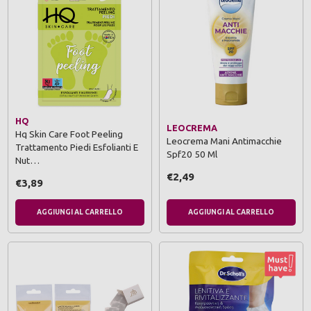
HQ
LEOCREMA
Hq Skin Care Foot Peeling
Leocrema Mani Antimacchie
Trattamento Piedi Esfolianti E
Spf20 50 Ml
Nut…
€2,49
€3,89
AGGIUNGI AL CARRELLO
AGGIUNGI AL CARRELLO