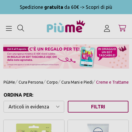
Spedizione
gratuita
da 60€ -> Scopri di più
MENU
PiùMe
Cura Persona
Corpo
Cura Mani e Piedi
Creme e Trattamenti
ORDINA PER:
FILTRI