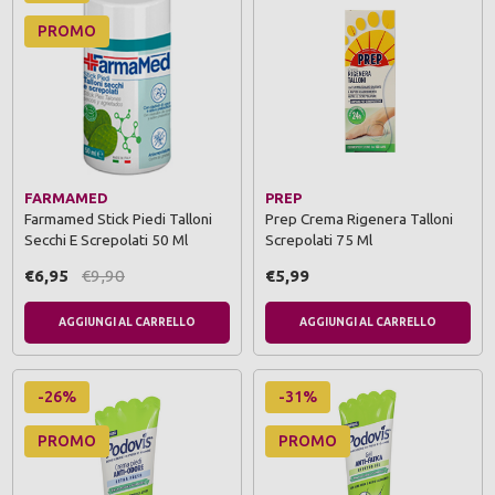
PROMO
FARMAMED
PREP
Farmamed Stick Piedi Talloni
Prep Crema Rigenera Talloni
Secchi E Screpolati 50 Ml
Screpolati 75 Ml
€6,95
€9,90
€5,99
AGGIUNGI AL CARRELLO
AGGIUNGI AL CARRELLO
-26%
-31%
PROMO
PROMO