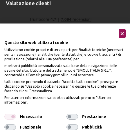
Valutazione clienti
Questo sito web utilizza i cookie
Utilizziamo cookie propri e di terze parti per finalità: tecniche (necessari
per la navigazione), analitiche (per le statistiche) e cookie traccianti / di
profilazione (relativi alle Tue preferenze) per
Seguici sui social
mostrarti pubblicità personalizzata sulla base della navigazione delle
pagine del sito. Il titolare del trattamento è “SMOLL ITALIA S.R.L.”,
contattabile all'email: privacy@smoll.it. Puoi accettare
tutti i cookie premendo il pulsante “Accetta tutti i cookie”, proseguire
cliccando su “Usa solo i cookie necessari" o gestire le tue preferenze
facendo clic su “Personalizza.
BENVENUTO DA
Accettiamo
Per ulteriori informazioni sui cookies utilizzati premi su "Ulteriori
PI
Ù
ME
informazioni".
ISCRIVITI E OTTIENI
IL
10% DI SCONTO
Necessario
Prestazione
Funzionale
Pubblicità