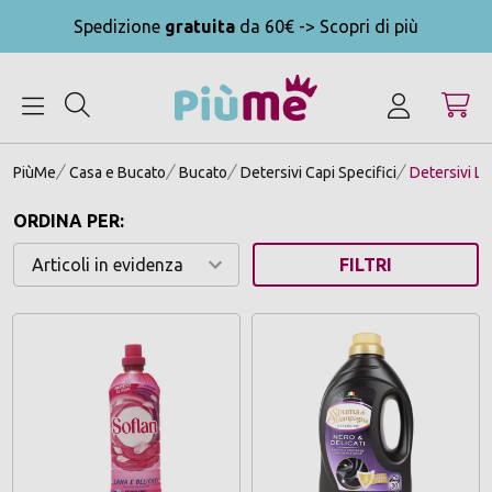
Spedizione
gratuita
da 60€ -> Scopri di più
MENU
PiùMe
Casa e Bucato
Bucato
Detersivi Capi Specifici
Detersivi La
ORDINA PER:
FILTRI