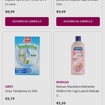
Lt Lava…
Con …
€8,99
€9,99
AGGIUNGI AL CARRELLO
AGGIUNGI AL CARRELLO
NUNCAS
Nuncas Maschera Nutriente
GREY
Grey Tendaviva Gr.500
Sfeltro Per Capi Lana E Delicati
5…
€3,79
€5,50