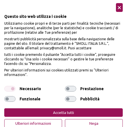
Questo sito web utilizza i cookie
Utilizziamo cookie propri e di terze parti per finalità: tecniche (necessari
per la navigazione), analitiche (per le statistiche) e cookie traccianti / di
profilazione (relativi alle Tue preferenze) per
Seguici sui social
mostrarti pubblicità personalizzata sulla base della navigazione delle
pagine del sito. Il titolare del trattamento è “SMOLL ITALIA S.R.L.”,
contattabile all'email: privacy@smoll.it. Puoi accettare
tutti i cookie premendo il pulsante “Accetta tutti i cookie”, proseguire
cliccando su “Usa solo i cookie necessari" o gestire le tue preferenze
facendo clic su “Personalizza.
BENVENUTO DA
Accettiamo
Per ulteriori informazioni sui cookies utilizzati premi su "Ulteriori
PI
Ù
ME
informazioni".
ISCRIVITI E OTTIENI
IL
10% DI SCONTO
Necessario
Prestazione
Funzionale
Pubblicità
Iscrivendomi dichiaro di aver preso visione dell'
Informativa sulla privacy
ai sensi
Privacy Policy
Cookie Policy
dell’art. 13 del Reg UE 2016/679 e presto il mio consenso a ricevere email
Accetta tutti
promozionali. In qualsiasi momento è possibile revocare il consenso
PiùMe è un marchio di PiùMe s.r.l. con sede legale in via
OTTIENI IL 10% DI SCONTO
Ulteriori informazioni
Nega
Aurelio Lampredi, n. 81 - 57121 Livorno (LI) - P.IVA