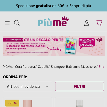
Spedizione
gratuita
da 60€ -> Scopri di più
MENU
PiùMe
Cura Persona
Capelli
Shampoo, Balsami e Maschere
Sham
ORDINA PER:
FILTRI
-28%