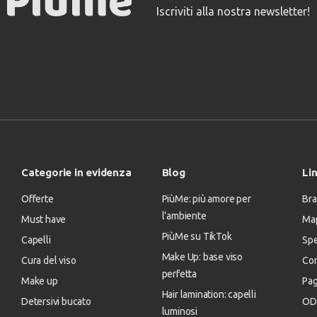
Iscriviti alla nostra newsletter!
Categorie in evidenza
Blog
Lin
Offerte
PiùMe: più amore per
Bra
l'ambiente
Must have
Map
PiùMe su TikTok
Capelli
Spe
Make Up: base viso
Cura del viso
Con
perfetta
Make up
Pa
Hair lamination: capelli
Detersivi bucato
OD
luminosi