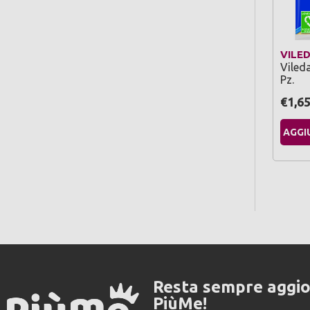
VILE
Viled
Pz.
€1,6
AGGI
Resta sempre aggi
PiùMe!