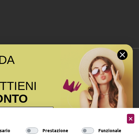
DA
Seguici sui social
OTTIENI
ONTO
ormativa sulla privacy
ai sensi
sario
Prestazione
Funzionale
onsenso a ricevere email