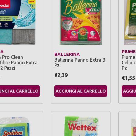
DA
PIUME
BALLERINA
a Pro Clean
Piume
Ballerina Panno Extra 3
fibre Panno Extra
Cellul
Pz.
2 Pezzi
Pz
€2,39
9
€1,55
UNGI AL CARRELLO
AGGIUNGI AL CARRELLO
AGGIU