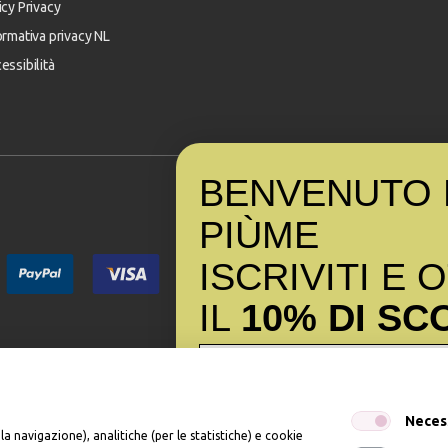
icy Privacy
ormativa privacy NL
essibilità
BENVENUTO 
PI
Ù
ME
ISCRIVITI E 
IL
10% DI SC
Iscrivendomi dichiaro di aver preso visione dell'
Inf
Neces
dell’art. 13 del Reg UE 2016/679 e presto il mio c
la navigazione), analitiche (per le statistiche) e cookie