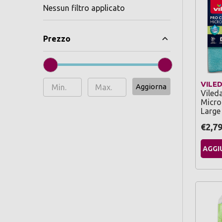
Nessun filtro applicato
Prezzo
VILE
Aggiorna
Viled
Micro
Large 
€2,7
AGGI