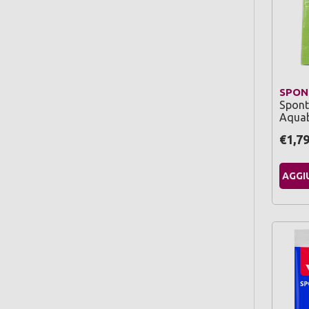
SPON
Spont
Aquab
€1,7
AGGI