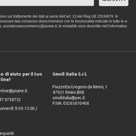
oni sul trattamento dei dati ai sensi dell’art. 13 del Reg UE 2016/679. In
vocare tale consenso disiscrivendosi con le funzionalità indicate in tutte le e-
a: assistenzaecommerce@piume.it, le modalità sono descritte nell’informativa
o di aiuto per il tuo
Smoll Italia S.r.l.
-line?
Piazzetta Gregorio da Rimini, 1
nline@piume.it
47921 Rimini (RN)
smollitalia@pec.it
347 0738732
P.IVA: 03265610406
venerdì: 9:30-13:00 /
0
equenti