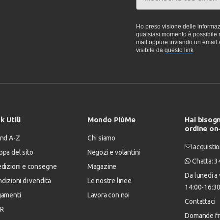
Ho preso visione delle informazi
qualsiasi momento è possibile re
mail oppure inviando un email 
visibile da
questo link
k Utili
Mondo PiùMe
Hai bisogn
ordine on
nd A-Z
Chi siamo
acquistio
pa del sito
Negozi e volantini
Chatta: 
dizioni e consegne
Magazine
Da lunedì a 
dizioni di vendita
Le nostre linee
14:00-16:3
gamenti
Lavora con noi
Contattaci
R
Domande fr