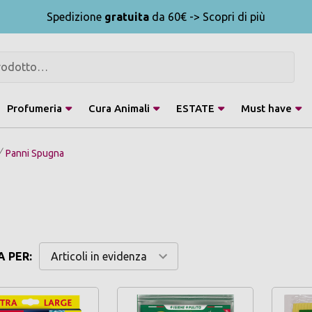
Spedizione
gratuita
da 60€ -> Scopri di più
Profumeria
Cura Animali
ESTATE
Must have
Panni Spugna
 PER: