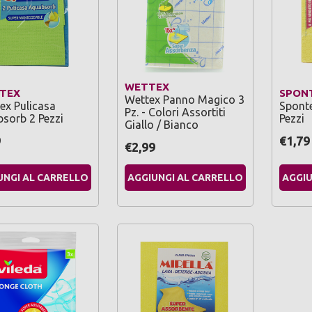
WETTEX
TEX
SPON
Wettex Panno Magico 3
ex Pulicasa
Spont
Pz. - Colori Assortiti
sorb 2 Pezzi
Pezzi
Giallo / Bianco
9
€1,79
€2,99
UNGI AL CARRELLO
AGGIUNGI AL CARRELLO
AGGIU