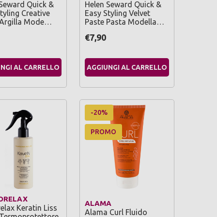
 Seward Quick &
Helen Seward Quick &
tyling Creative
Easy Styling Velvet
Argilla Mode…
Paste Pasta Modella…
€7,90
NGI AL CARRELLO
AGGIUNGI AL CARRELLO
-20%
PROMO
ORELAX
ALAMA
elax Keratin Liss
Alama Curl Fluido
 Termoprotettore