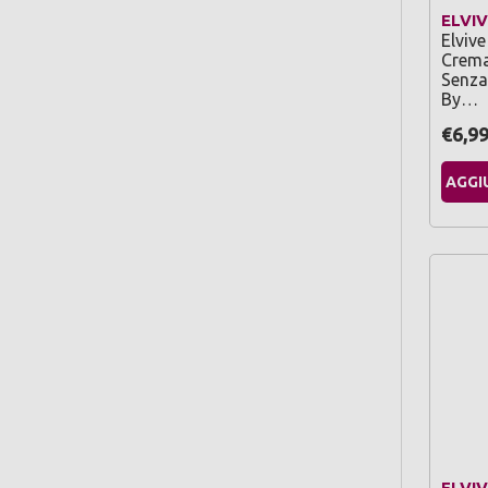
ELVIV
Elviv
Crema
Senza
By…
€6,9
AGGI
ELVIV