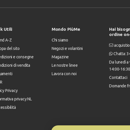
k Utili
Mondo PiùMe
Hai bisogn
ordine on
nd A-Z
Chi siamo
acquistio
pa del sito
Negozi e volantini
Chatta: 
dizioni e consegne
Magazine
Da lunedì a 
dizioni di vendita
Le nostre linee
14:00-16:3
gamenti
Lavora con noi
Contattaci
R
Domande fr
icy Privacy
ormativa privacy NL
essibilità