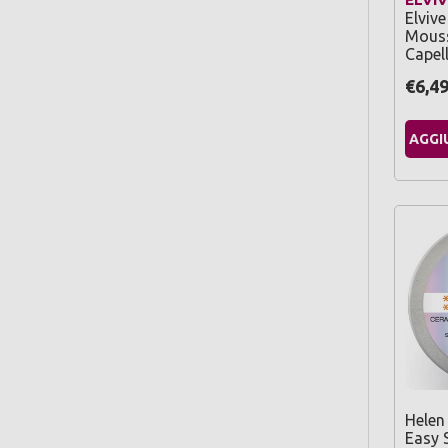
Elviv
Mouss
Capel
€6,4
AGGI
Helen
Easy 