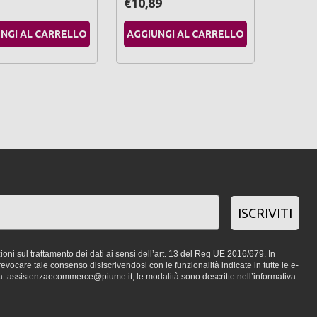
€10,89
NGI AL CARRELLO
AGGIUNGI AL CARRELLO
ISCRIVITI
oni sul trattamento dei dati ai sensi dell’art. 13 del Reg UE 2016/679. In
vocare tale consenso disiscrivendosi con le funzionalità indicate in tutte le e-
a: assistenzaecommerce@piume.it, le modalità sono descritte nell’informativa