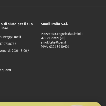
o di aiuto per il tuo
Smoll Italia S.r.l.
-line?
Piazzetta Gregorio da Rimini, 1
nline@piume.it
47921 Rimini (RN)
smollitalia@pec.it
347 0738732
P.IVA: 03265610406
venerdì: 9:30-13:00 /
0
equenti