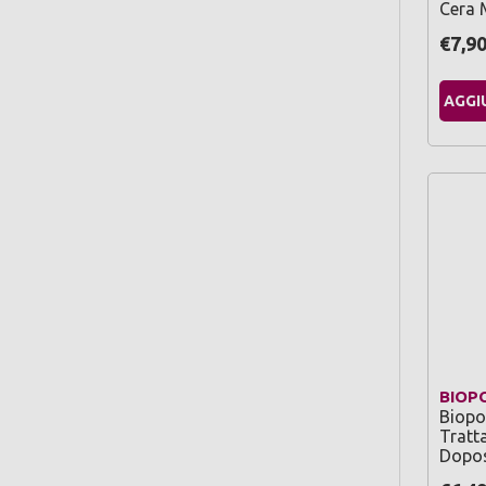
Cera 
€7,9
AGGI
BIOP
Biopoi
Tratt
Dopo