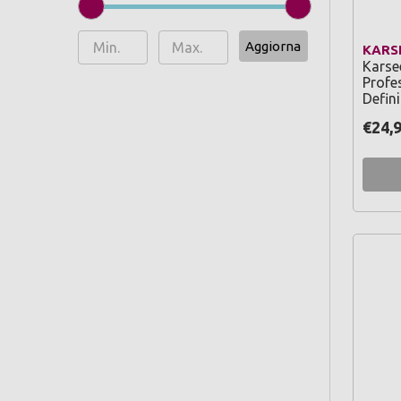
Aggiorna
KARS
Karse
Profes
Defin
€24,