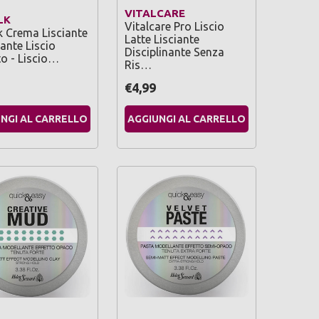
VITALCARE
LK
Vitalcare Pro Liscio
k Crema Lisciante
Latte Lisciante
cante Liscio
Disciplinante Senza
to - Liscio…
Ris…
€4,99
NGI AL CARRELLO
AGGIUNGI AL CARRELLO