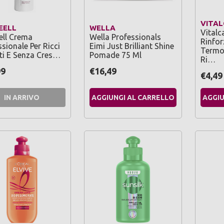
VITAL
EELL
WELLA
Vitalc
ell Crema
Wella Professionals
Rinfor
sionale Per Ricci
Eimi Just Brilliant Shine
Termo
iti E Senza Cres…
Pomade 75 Ml
Ri…
99
€16,49
€4,49
IN ARRIVO
AGGIUNGI AL CARRELLO
AGGIU