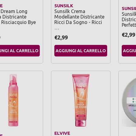
E
SUNSILK
SUNSI
e Dream Long
Sunsilk Crema
Sunsil
 Districante
Modellante Districante
Distri
 Risciacquio Bye
Ricci Da Sogno - Ricci
Perfet
…
€2,99
9
€2,99
UNGI AL CARRELLO
AGGIUNGI AL CARRELLO
AGGIU
ELVIVE
E