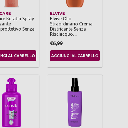
CARE
ELVIVE
are Keratin Spray
Elvive Olio
zante
Straordinario Crema
prottetivo Senza
Districante Senza
Risciacquo…
€6,99
NGI AL CARRELLO
AGGIUNGI AL CARRELLO