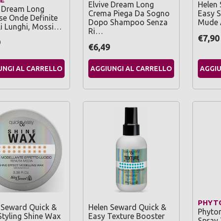
Elvive Dream Long
Helen
e Dream Long
Crema Piega Da Sogno
Easy S
e Onde Definite
Dopo Shampoo Senza
Mude 
li Lunghi, Mossi…
Ri…
€7,90
9
€6,49
UNGI AL CARRELLO
AGGIUNGI AL CARRELLO
AGGIU
PHYT
 Seward Quick &
Helen Seward Quick &
Phytor
Styling Shine Wax
Easy Texture Booster
Spray