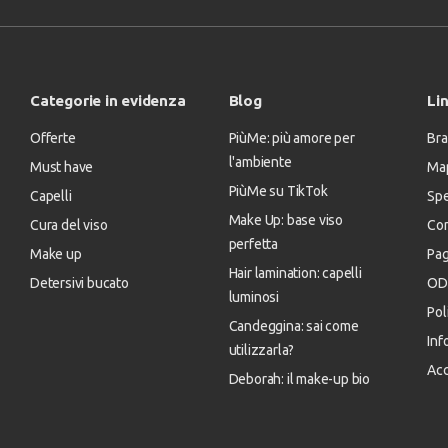
Categorie in evidenza
Blog
Lin
Offerte
PiùMe: più amore per
Bra
l'ambiente
Must have
Map
PiùMe su TikTok
Capelli
Spe
Make Up: base viso
Cura del viso
Con
perfetta
Make up
Pa
Hair lamination: capelli
Detersivi bucato
OD
luminosi
Pol
Candeggina: sai come
Inf
utilizzarla?
Acc
Deborah: il make-up bio