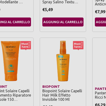
Modellante …
Spray Salino Textu…
Antic
0
€5,49
€7,99
UNGI AL CARRELLO
AGGIUNGI AL CARRELLO
AGGIU
OINT
BIOPOINT
PANT
nt Solaire Capelli
Biopoint Solaire Capelli
Panten
amento Riparatore
Hair Milk Effetto
Ricci 
sole 150…
Invisibile 100 Ml
€6,29