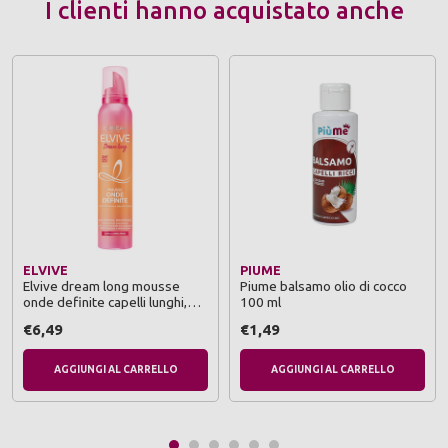
I clienti hanno acquistato anche
ELVIVE
PIUME
Elvive dream long mousse
Piume balsamo olio di cocco
onde definite capelli lunghi,
100 ml
mossi 200 ml
€6,49
€1,49
AGGIUNGI AL CARRELLO
AGGIUNGI AL CARRELLO