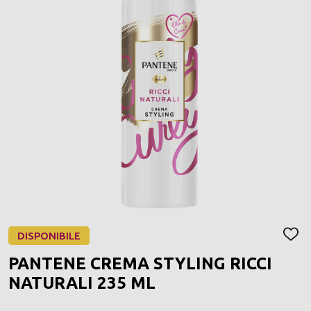
DISPONIBILE
AGGI
ALLA
PANTENE CREMA STYLING RICCI
LIST
DEI
NATURALI 235 ML
DESI