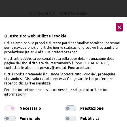
Questo sito web utilizza i cookie
Utilizziamo cookie propri e di terze parti per finalità: tecniche (necessari
per la navigazione), analitiche (per le statistiche) e cookie traccianti / di
profilazione (relativi alle Tue preferenze) per
Seguici sui social
mostrarti pubblicità personalizzata sulla base della navigazione delle
pagine del sito. Il titolare del trattamento è “SMOLL ITALIA S.R.L.”,
contattabile all'email: privacy@smoll.it. Puoi accettare
tutti i cookie premendo il pulsante “Accetta tutti i cookie”, proseguire
cliccando su “Usa solo i cookie necessari" o gestire le tue preferenze
facendo clic su “Personalizza.
BENVENUTO DA
Accettiamo
Per ulteriori informazioni sui cookies utilizzati premi su "Ulteriori
PI
Ù
ME
informazioni".
ISCRIVITI E OTTIENI
IL
10% DI SCONTO
Necessario
Prestazione
Funzionale
Pubblicità
Iscrivendomi dichiaro di aver preso visione dell'
Informativa sulla privacy
ai sensi