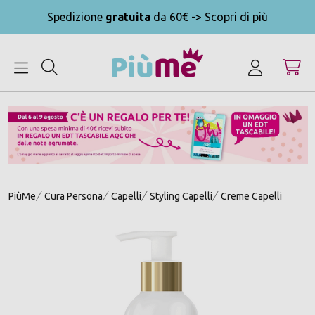
Spedizione
gratuita
da 60€ -> Scopri di più
MENU
PiùMe
Cura Persona
Capelli
Styling Capelli
Creme Capelli