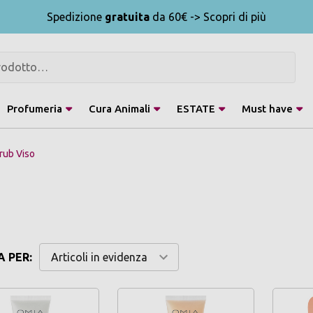
Spedizione
gratuita
da 60€ -> Scopri di più
Profumeria
Cura Animali
ESTATE
Must have
rub Viso
 PER: