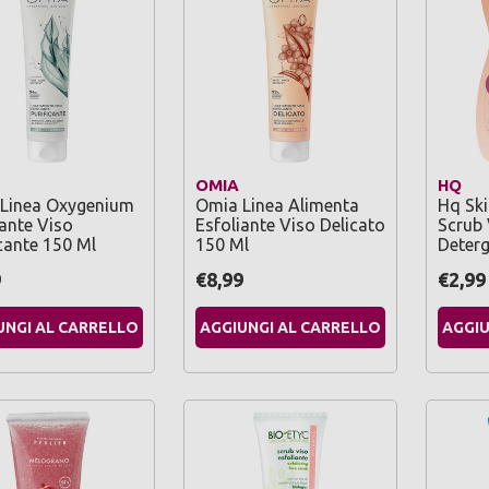
OMIA
HQ
Linea Oxygenium
Omia Linea Alimenta
Hq Ski
iante Viso
Esfoliante Viso Delicato
Scrub 
icante 150 Ml
150 Ml
Deterg
9
€8,99
€2,99
UNGI AL CARRELLO
AGGIUNGI AL CARRELLO
AGGIU