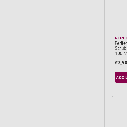
PERL
Perli
Scrub
100 M
€7,5
AGGI