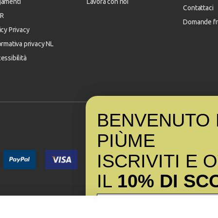
gamenti
Lavora con noi
Contattaci
R
Domande fr
icy Privacy
ormativa privacy NL
essibilità
BENVENUTO 
PI
Ù
ME
ISCRIVITI E 
IL
10% DI SC