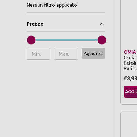
Nessun filtro applicato
Prezzo
OMIA
Aggiorna
Omia 
Esfol
Purif
€8,9
AGGI