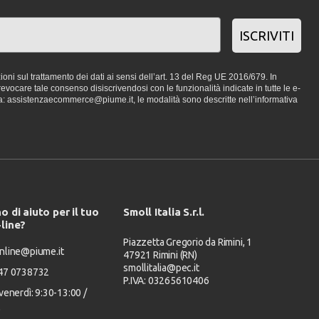
ISCRIVITI
oni sul trattamento dei dati ai sensi dell’art. 13 del Reg UE 2016/679. In
vocare tale consenso disiscrivendosi con le funzionalità indicate in tutte le e-
a: assistenzaecommerce@piume.it, le modalità sono descritte nell’informativa
o di aiuto per il tuo
Smoll Italia S.r.l.
-line?
Piazzetta Gregorio da Rimini, 1
nline@piume.it
47921 Rimini (RN)
smollitalia@pec.it
347 0738732
P.IVA: 03265610406
venerdì: 9:30-13:00 /
0