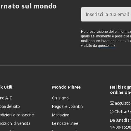
ornato sul mondo
Ho preso visione delle informazi
qualsiasi momento è possibile re
mail oppure inviando un email 
visibile da
questo link
k Utili
Mondo PiùMe
Hai bisogn
ordine on
nd A-Z
Chi siamo
acquistio
pa del sito
Negozi e volantini
Chatta: 
dizioni e consegne
Magazine
Da lunedì a 
dizioni di vendita
Le nostre linee
14:00-16:3