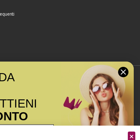
equenti
DA
Seguici sui social
OTTIENI
ONTO