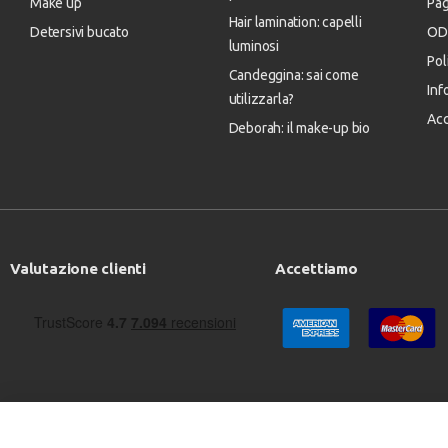
Make up
Pa
Hair lamination: capelli
Detersivi bucato
OD
luminosi
Pol
Candeggina: sai come
Inf
utilizzarla?
Acc
Deborah: il make-up bio
Valutazione clienti
Accettiamo