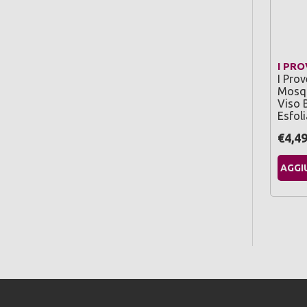
I PR
I Pro
Mosqu
Viso 
Esfol
€4,4
AGGI