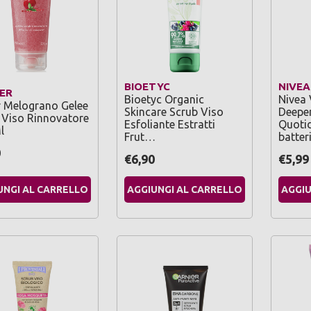
BIOETYC
NIVEA
IER
Bioetyc Organic
Nivea 
er Melograno Gelee
Skincare Scrub Viso
Deeper
 Viso Rinnovatore
Esfoliante Estratti
Quotid
l
Frut…
batter
0
€6,90
€5,99
UNGI AL CARRELLO
AGGIUNGI AL CARRELLO
AGGIU