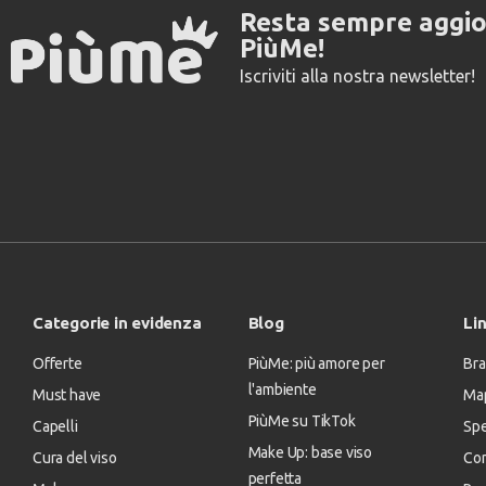
Resta sempre aggi
PiùMe!
Iscriviti alla nostra newsletter!
Categorie in evidenza
Blog
Lin
Offerte
PiùMe: più amore per
Bra
l'ambiente
Must have
Map
PiùMe su TikTok
Capelli
Spe
Make Up: base viso
Cura del viso
Con
perfetta