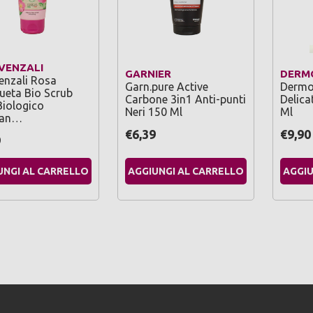
OVENZALI
GARNIER
DERM
venzali Rosa
Garn.pure Active
Dermo
eta Bio Scrub
Carbone 3in1 Anti-punti
Delica
Biologico
Neri 150 Ml
Ml
ian…
€6,39
€9,90
9
UNGI AL CARRELLO
AGGIUNGI AL CARRELLO
AGGIU