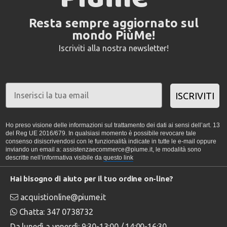
Resta sempre aggiornato sul
mondo PiùMe!
Iscriviti alla nostra newsletter!
ISCRIVITI
Ho preso visione delle informazioni sul trattamento dei dati ai sensi dell’art. 13
del Reg UE 2016/679. In qualsiasi momento è possibile revocare tale
consenso disiscrivendosi con le funzionalità indicate in tutte le e-mail oppure
inviando un email a: assistenzaecommerce@piume.it, le modalità sono
descritte nell’informativa visibile da
questo link
Hai bisogno di aiuto per il tuo ordine on-line?
acquistionline@piume.it
Chatta: 347 0738732
Da lunedì a venerdì: 9:30-13:00 / 14:00-16:30