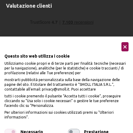
Valutazione clienti
Questo sito web utilizza i cookie
Utilizziamo cookie propri e di terze parti per finalità: tecniche (necessari
Seguici sui social
per la navigazione), analitiche (per le statistiche) e cookie traccianti / di
profilazione (relativi alle Tue preferenze) per
mostrarti pubblicità personalizzata sulla base della navigazione delle
pagine del sito. Il titolare del trattamento è “SMOLL ITALIA S.R.L.”,
contattabile all'email: privacy@smoll.it. Puoi accettare
tutti i cookie premendo il pulsante “Accetta tutti i cookie”, proseguire
cliccando su “Usa solo i cookie necessari" o gestire le tue preferenze
Accettiamo
facendo clic su “Personalizza.
BENVENUTO DA
Per ulteriori informazioni sui cookies utilizzati premi su "Ulteriori
PI
Ù
ME
informazioni".
ISCRIVITI E OTTIENI
IL
10% DI SCONTO
Necessario
Prestazione