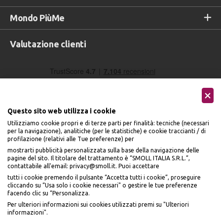
Mondo PiùMe
Valutazione clienti
Questo sito web utilizza i cookie
Utilizziamo cookie propri e di terze parti per finalità: tecniche (necessari
per la navigazione), analitiche (per le statistiche) e cookie traccianti / di
profilazione (relativi alle Tue preferenze) per
Seguici sui social
mostrarti pubblicità personalizzata sulla base della navigazione delle
pagine del sito. Il titolare del trattamento è “SMOLL ITALIA S.R.L.”,
contattabile all'email: privacy@smoll.it. Puoi accettare
tutti i cookie premendo il pulsante “Accetta tutti i cookie”, proseguire
cliccando su “Usa solo i cookie necessari" o gestire le tue preferenze
facendo clic su “Personalizza.
BENVENUTO DA
Accettiamo
Per ulteriori informazioni sui cookies utilizzati premi su "Ulteriori
PI
Ù
ME
informazioni".