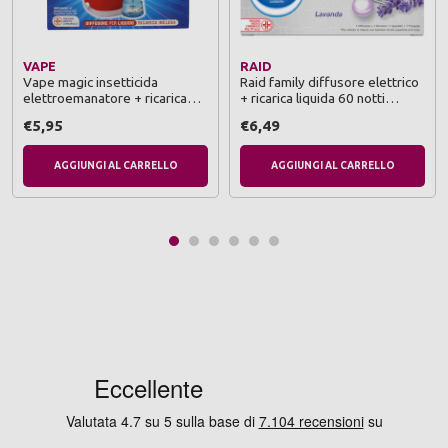
VAPE
RAID
Vape magic insetticida
Raid family diffusore elettrico
elettroemanatore + ricarica
+ ricarica liquida 60 notti
liquida 480 ore
lavanda
€5,95
€6,49
AGGIUNGI AL CARRELLO
AGGIUNGI AL CARRELLO