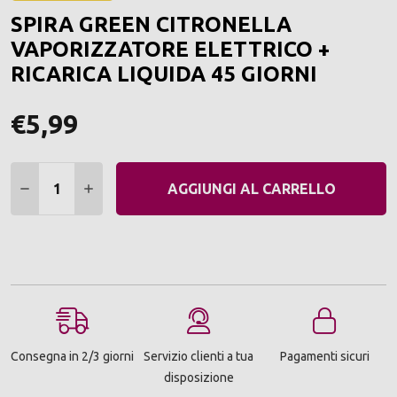
ALLA
SPIRA GREEN CITRONELLA
LIST
DEI
VAPORIZZATORE ELETTRICO +
DESI
RICARICA LIQUIDA 45 GIORNI
€5,99
Quantità:
DIMINUIRE QUANTITÀ:
AUMENTARE QUANTITÀ:
AGGIUNGI AL CARRELLO
Consegna in 2/3 giorni
Servizio clienti a tua
Pagamenti sicuri
disposizione