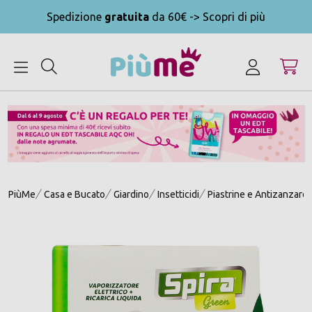
Spedizione
gratuita
da 60€ -> Scopri di più
MENU
PiùMe
Casa e Bucato
Giardino
Insetticidi
Piastrine e Antizanzare E