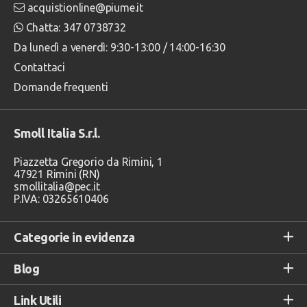
acquistionline@piume.it
Chatta: 347 0738732
Da lunedì a venerdì: 9:30-13:00 / 14:00-16:30
Contattaci
Domande frequenti
Smoll Italia S.r.l.
Piazzetta Gregorio da Rimini, 1
47921 Rimini (RN)
smollitalia@pec.it
P.IVA: 03265610406
Categorie in evidenza
Blog
Link Utili