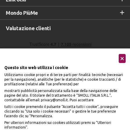
Mondo PiùMe
Valutazione clienti
Questo sito web utilizza i cookie
Utilizziamo cookie propri e di terze parti per finalità: tecniche (necessari
per la navigazione), analitiche (per le statistiche) e cookie traccianti / di
profilazione (relativi alle Tue preferenze) per
Seguici sui social
mostrarti pubblicità personalizzata sulla base della navigazione delle
pagine del sito. Il titolare del trattamento è “SMOLL ITALIA S.R.L.”,
contattabile all'email: privacy@smoll.it. Puoi accettare
tutti i cookie premendo il pulsante “Accetta tutti i cookie”, proseguire
cliccando su “Usa solo i cookie necessari" o gestire le tue preferenze
facendo clic su “Personalizza.
BENVENUTO DA
Accettiamo
Per ulteriori informazioni sui cookies utilizzati premi su "Ulteriori
PI
Ù
ME
informazioni".