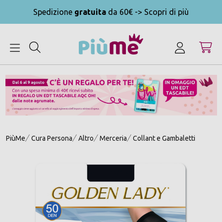
Spedizione
gratuita
da 60€ -> Scopri di più
MENU
PiùMe
Cura Persona
Altro
Merceria
Collant e Gambaletti