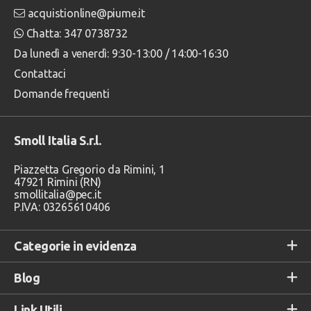
acquistionline@piume.it
Chatta: 347 0738732
Da lunedì a venerdì: 9:30-13:00 / 14:00-16:30
Contattaci
Domande frequenti
Smoll Italia S.r.l.
Piazzetta Gregorio da Rimini, 1
47921 Rimini (RN)
smollitalia@pec.it
P.IVA: 03265610406
Categorie in evidenza
Blog
Link Utili