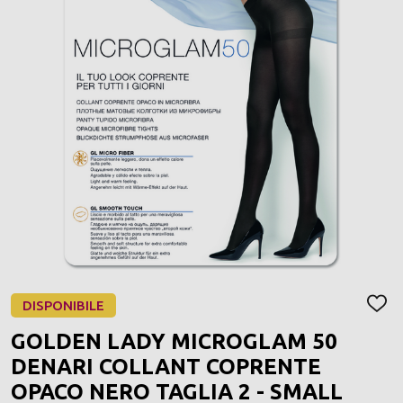
DISPONIBILE
AGGI
ALLA
GOLDEN LADY MICROGLAM 50
LIST
DEI
DENARI COLLANT COPRENTE
DESI
OPACO NERO TAGLIA 2 - SMALL