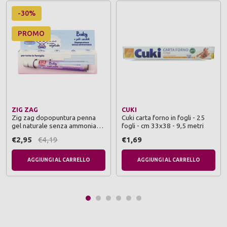
-30%
PROMO
ZIG ZAG
CUKI
Zig zag dopopuntura penna
Cuki carta forno in fogli - 25
gel naturale senza ammoniaca
fogli - cm 33x38 - 9,5 metri
15 ml
€2,95
€4,19
€1,69
AGGIUNGI AL CARRELLO
AGGIUNGI AL CARRELLO