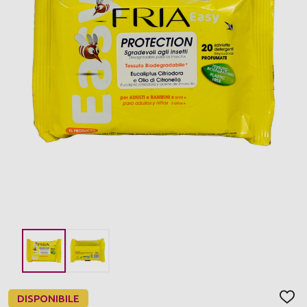
DISPONIBILE
AGGI