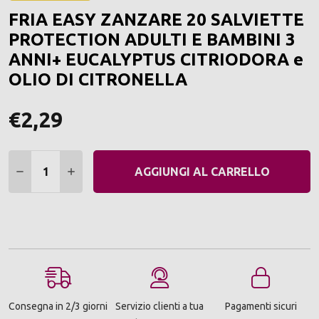
ALLA
FRIA EASY ZANZARE 20 SALVIETTE
LIST
DEI
PROTECTION ADULTI E BAMBINI 3
DESI
ANNI+ EUCALYPTUS CITRIODORA e
OLIO DI CITRONELLA
€2,29
Quantità:
DIMINUIRE QUANTITÀ:
AUMENTARE QUANTITÀ:
AGGIUNGI AL CARRELLO
Consegna in 2/3 giorni
Servizio clienti a tua
Pagamenti sicuri