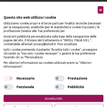
Questo sito web utilizza i cookie
Utilizziamo cookie propri e di terze parti per finalità: tecniche (necessari
per la navigazione), analitiche (per le statistiche) e cookie traccianti / di
profilazione (relativi alle Tue preferenze) per
Seguici sui social
mostrarti pubblicità personalizzata sulla base della navigazione delle
pagine del sito. Il titolare del trattamento è “SMOLL ITALIA S.R.L.”,
contattabile all'email: privacy@smoll.it. Puoi accettare
tutti i cookie premendo il pulsante “Accetta tutti i cookie”, proseguire
cliccando su “Usa solo i cookie necessari" o gestire le tue preferenze
facendo clic su “Personalizza.
BENVENUTO DA
Accettiamo
Per ulteriori informazioni sui cookies utilizzati premi su "Ulteriori
PI
Ù
ME
informazioni".
ISCRIVITI E OTTIENI
IL
10% DI SCONTO
Necessario
Prestazione
Funzionale
Pubblicità
Iscrivendomi dichiaro di aver preso visione dell'
Informativa sulla privacy
ai sensi
Privacy Policy
Cookie Policy
dell’art. 13 del Reg UE 2016/679 e presto il mio consenso a ricevere email
Accetta tutti
promozionali. In qualsiasi momento è possibile revocare il consenso
PiùMe è un marchio di PiùMe s.r.l. con sede legale in via
OTTIENI IL 10% DI SCONTO