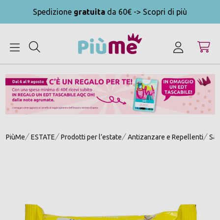
Spedizione
gratuita
da 60€ -> Scopri di più
MENU
PiùMe
ESTATE
Prodotti per l’estate
Antizanzare e Repellenti
Sal