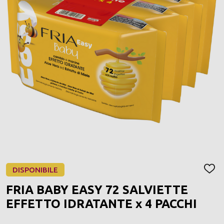
DISPONIBILE
AGGI
ALLA
FRIA BABY EASY 72 SALVIETTE
LIST
DEI
EFFETTO IDRATANTE x 4 PACCHI
DESI