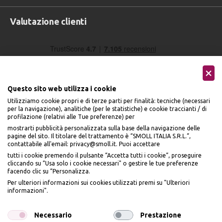
Valutazione clienti
Questo sito web utilizza i cookie
Utilizziamo cookie propri e di terze parti per finalità: tecniche (necessari
per la navigazione), analitiche (per le statistiche) e cookie traccianti / di
profilazione (relativi alle Tue preferenze) per
Seguici sui social
mostrarti pubblicità personalizzata sulla base della navigazione delle
pagine del sito. Il titolare del trattamento è “SMOLL ITALIA S.R.L.”,
contattabile all'email: privacy@smoll.it. Puoi accettare
tutti i cookie premendo il pulsante “Accetta tutti i cookie”, proseguire
cliccando su “Usa solo i cookie necessari" o gestire le tue preferenze
facendo clic su “Personalizza.
BENVENUTO DA
Accettiamo
Per ulteriori informazioni sui cookies utilizzati premi su "Ulteriori
PI
Ù
ME
informazioni".
ISCRIVITI E OTTIENI
IL
10% DI SCONTO
Necessario
Prestazione