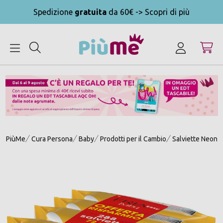
Spedizione
gratuita
da 60€ -> Scopri di più
MENU
PiùMe
Cura Persona
Baby
Prodotti per il Cambio
Salviette Neonat